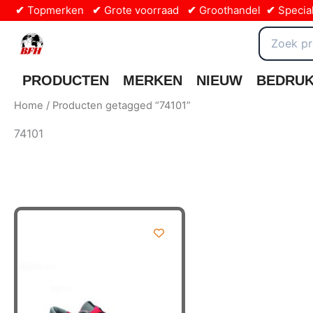
Ga
✔
Topmerken
✔
Grote voorraad
✔
Groothandel
✔
Special
naar
Zoeken
de
naar:
inhoud
PRODUCTEN
MERKEN
NIEUW
BEDRU
Home
/ Producten getagged “74101”
74101