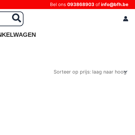
Bel ons
093868903
of
info@bfh.be
NKELWAGEN