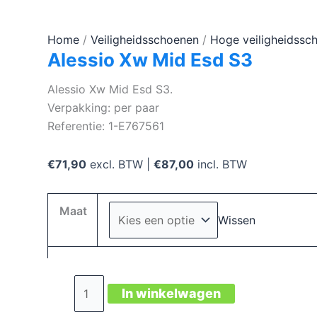
Home
/
Veiligheidsschoenen
/
Hoge veiligheidssc
Alessio Xw Mid Esd S3
Alessio Xw Mid Esd S3.
Verpakking: per paar
Referentie: 1-E767561
€
71,90
excl. BTW |
€
87,00
incl. BTW
Maat
Wissen
Alessio
In winkelwagen
Xw