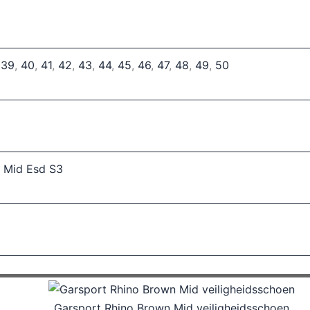
,
39
,
40
,
41
,
42
,
43
,
44
,
45
,
46
,
47
,
48
,
49
,
50
w Mid Esd S3
Garsport Rhino Brown Mid veiligheidsschoen