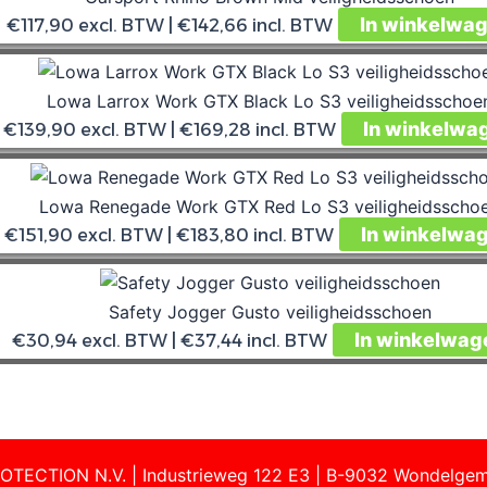
In winkelwa
€
117,90
excl. BTW |
€
142,66
incl. BTW
Lowa Larrox Work GTX Black Lo S3 veiligheidsschoe
In winkelwa
€
139,90
excl. BTW |
€
169,28
incl. BTW
Lowa Renegade Work GTX Red Lo S3 veiligheidsscho
In winkelwa
€
151,90
excl. BTW |
€
183,80
incl. BTW
Safety Jogger Gusto veiligheidsschoen
In winkelwag
€
30,94
excl. BTW |
€
37,44
incl. BTW
OTECTION N.V. | Industrieweg 122 E3 | B-9032 Wondelgem