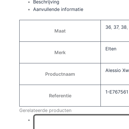
Mid
Beschrijving
Esd
Aanvullende informatie
S3
aantal
36
,
37
,
38
Maat
Elten
Merk
Alessio X
Productnaam
1-E767561
Referentie
Gerelateerde producten