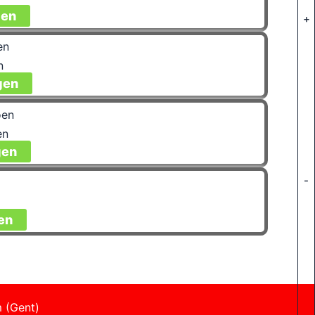
gen
+
n
gen
en
gen
-
en
 (Gent)