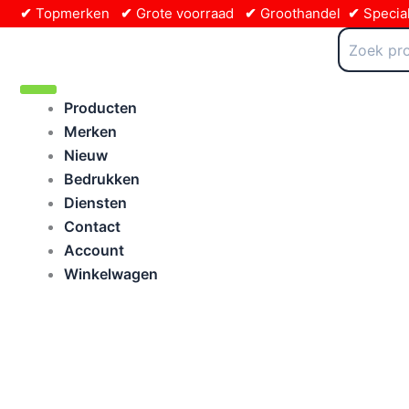
Ga
✔
Topmerken
✔
Grote voorraad
✔
Groothandel
✔
Special
naar
Zoeken
naar:
de
inhoud
Producten
Merken
Nieuw
Bedrukken
Diensten
Contact
Account
Winkelwagen