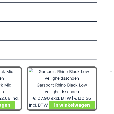
+
ck Mid
Garsport Rhino Black Low
en
veiligheidsschoen
42,66
incl.
€
107,90
excl. BTW |
€
130,56
agen
In winkelwagen
incl. BTW
-