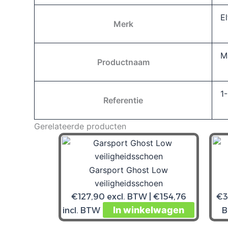
E
Merk
M
Productnaam
1
Referentie
Gerelateerde producten
Garsport Ghost Low
veiligheidsschoen
€
127,90
excl. BTW |
€
154,76
€
3
In winkelwagen
incl. BTW