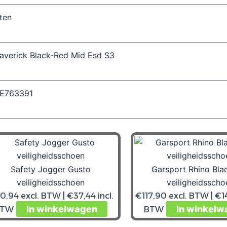
aantal
lten
averick Black-Red Mid Esd S3
-E763391
Safety Jogger Gusto
Garsport Rhino Bla
veiligheidsschoen
veiligheidsscho
0,94
excl. BTW |
€
37,44
incl.
€
117,90
excl. BTW |
€
1
In winkelwagen
In winkelw
BTW
BTW