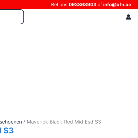
Bel ons
093868903
of
info@bfh.be
sschoenen
/ Maverick Black-Red Mid Esd S3
d S3