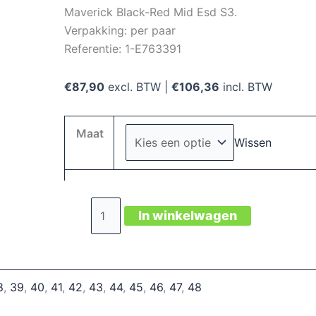
Maverick Black-Red Mid Esd S3.
Verpakking: per paar
Referentie: 1-E763391
€
87,90
excl. BTW |
€
106,36
incl. BTW
Maat
Wissen
Maverick
In winkelwagen
Black-
Red
Mid
Esd
8
,
39
,
40
,
41
,
42
,
43
,
44
,
45
,
46
,
47
,
48
S3