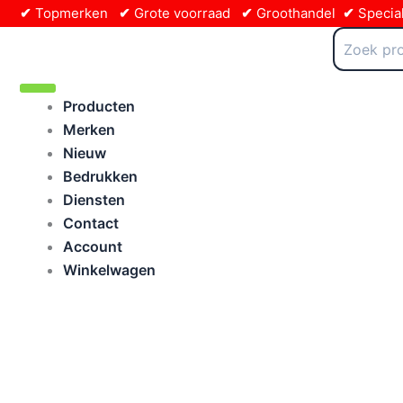
Ga
✔
Topmerken
✔
Grote voorraad
✔
Groothandel
✔
Special
naar
Zoeken
naar:
de
inhoud
Producten
Merken
Nieuw
Bedrukken
Diensten
Contact
Account
Winkelwagen