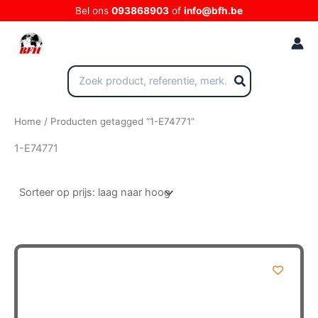
Ga
Bel ons
093868903
of
info@bfh.be
naar
de
inhoud
Zoeken
naar:
Home
/ Producten getagged “1-E74771”
1-E74771