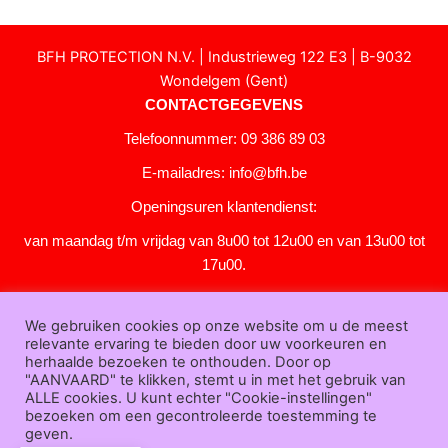
BFH PROTECTION N.V. | Industrieweg 122 E3 | B-9032
Wondelgem (Gent)
CONTACTGEGEVENS
Telefoonnummer: 09 386 89 03
E-mailadres:
info@bfh.be
Openingsuren klantendienst:
van maandag t/m vrijdag van 8u00 tot 12u00 en van 13u00 tot
17u00.
Gesloten in het weekend en op feestdagen.
We gebruiken cookies op onze website om u de meest
KLANTENSERVICE
relevante ervaring te bieden door uw voorkeuren en
Over
herhaalde bezoeken te onthouden. Door op
"AANVAARD" te klikken, stemt u in met het gebruik van
ons
|
Bedrijfsgegevens
|
F.A.Q.
|
Bestelprocedure
|
Betaling
|
Verz
ALLE cookies. U kunt echter "Cookie-instellingen"
ending
|
Retourneren
|
Downloads
|
Dealers
|
Bedrukken
|
Contac
bezoeken om een gecontroleerde toestemming te
t
geven.