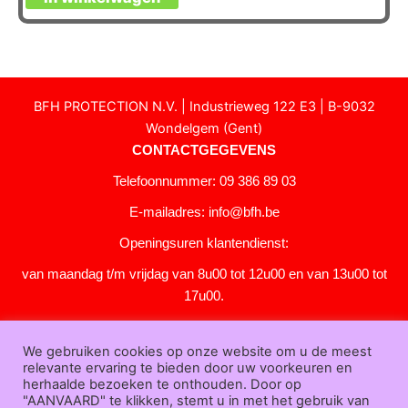
BFH PROTECTION N.V. | Industrieweg 122 E3 | B-9032
Wondelgem (Gent)
CONTACTGEGEVENS
Telefoonnummer: 09 386 89 03
E-mailadres:
info@bfh.be
Openingsuren klantendienst:
van maandag t/m vrijdag van 8u00 tot 12u00 en van 13u00 tot
17u00.
Gesloten in het weekend en op feestdagen.
We gebruiken cookies op onze website om u de meest
KLANTENSERVICE
relevante ervaring te bieden door uw voorkeuren en
Over
herhaalde bezoeken te onthouden. Door op
"AANVAARD" te klikken, stemt u in met het gebruik van
ons
|
Bedrijfsgegevens
|
F.A.Q.
|
Bestelprocedure
|
Betaling
|
Verz