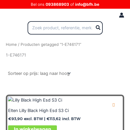
Ga
Bel ons
093868903
of
info@bfh.be
naar
de
inhoud
Zoeken
naar:
Home
/ Producten getagged “1-E746171”
1-E746171
Elten Lilly Black High Esd S3 Ci
€
93,90
excl. BTW |
€
113,62
incl. BTW
In winkelwagen