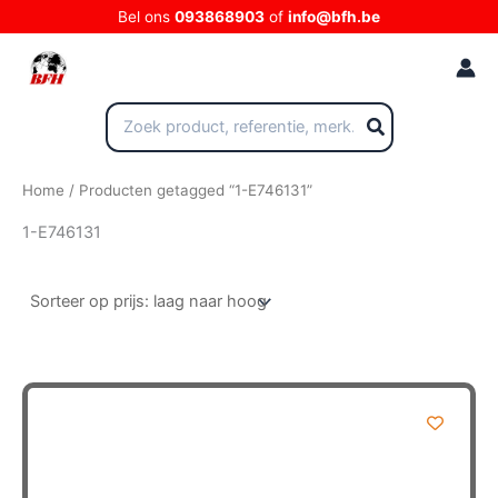
Ga
Bel ons
093868903
of
info@bfh.be
naar
de
inhoud
Zoeken
naar:
Home
/ Producten getagged “1-E746131”
1-E746131