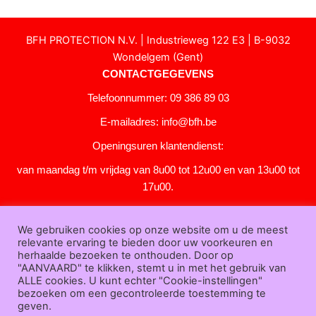
BFH PROTECTION N.V. | Industrieweg 122 E3 | B-9032
Wondelgem (Gent)
CONTACTGEGEVENS
Telefoonnummer: 09 386 89 03
E-mailadres:
info@bfh.be
Openingsuren klantendienst:
van maandag t/m vrijdag van 8u00 tot 12u00 en van 13u00 tot
17u00.
Gesloten in het weekend en op feestdagen.
We gebruiken cookies op onze website om u de meest
KLANTENSERVICE
relevante ervaring te bieden door uw voorkeuren en
Over
herhaalde bezoeken te onthouden. Door op
"AANVAARD" te klikken, stemt u in met het gebruik van
ons
|
Bedrijfsgegevens
|
F.A.Q.
|
Bestelprocedure
|
Betaling
|
Verz
ALLE cookies. U kunt echter "Cookie-instellingen"
ending
|
Retourneren
|
Downloads
|
Dealers
|
Bedrukken
|
Contac
bezoeken om een gecontroleerde toestemming te
t
geven.