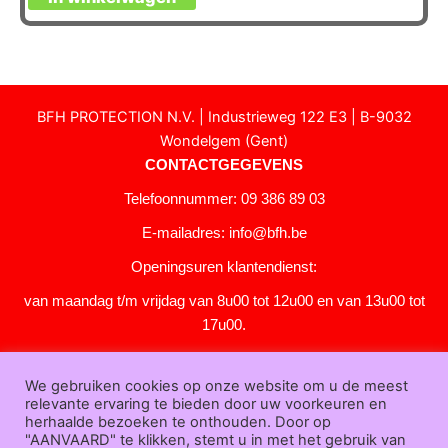
BFH PROTECTION N.V. | Industrieweg 122 E3 | B-9032
Wondelgem (Gent)
CONTACTGEGEVENS
Telefoonnummer: 09 386 89 03
E-mailadres:
info@bfh.be
Openingsuren klantendienst:
van maandag t/m vrijdag van 8u00 tot 12u00 en van 13u00 tot
17u00.
Gesloten in het weekend en op feestdagen.
We gebruiken cookies op onze website om u de meest
KLANTENSERVICE
relevante ervaring te bieden door uw voorkeuren en
Over
herhaalde bezoeken te onthouden. Door op
"AANVAARD" te klikken, stemt u in met het gebruik van
ons
|
Bedrijfsgegevens
|
F.A.Q.
|
Bestelprocedure
|
Betaling
|
Verz