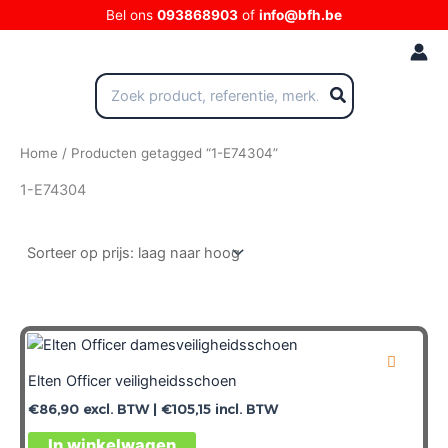
Ga
Bel ons
093868903
of
info@bfh.be
naar
de
inhoud
Zoeken
naar:
Home
/ Producten getagged “1-E74304”
1-E74304
Elten Officer veiligheidsschoen
€
86,90
excl. BTW |
€
105,15
incl. BTW
In winkelwagen