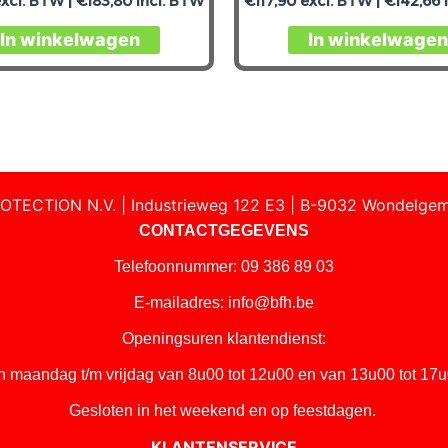
xcl. BTW |
€
183,80
incl. BTW
€
117,90
excl. BTW |
€
142,66
i
In winkelwagen
In winkelwagen
OTECTION N.V. | Industrieweg 122 E3 | B-9032 Wondelgem
CONTACTGEGEVENS
Telefoonnummer: 09 386 89 03
E-mailadres:
info@bfh.be
Openingsuren klantendienst:
n maandag t/m vrijdag van 8u00 tot 12u00 en van 13u00 tot 17u
Gesloten in het weekend en op feestdagen.
KLANTENSERVICE