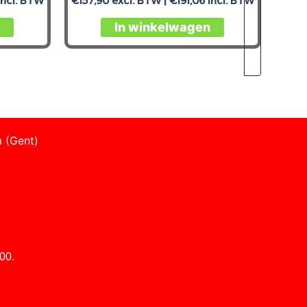
ncl. BTW
€
157,90
excl. BTW |
€
191,06
incl. BTW
In winkelwagen
 (Gent)
00.