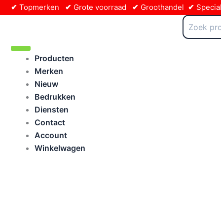
Ga
✔
Topmerken
✔
Grote voorraad
✔
Groothandel
✔
Special
naar
Zoeken
naar:
de
inhoud
Producten
Merken
Nieuw
Bedrukken
Diensten
Contact
Account
Winkelwagen