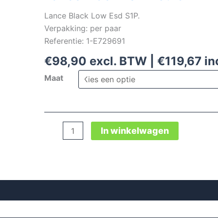
Lance Black Low Esd S1P.
Verpakking: per paar
Referentie: 1-E729691
€
98,90
excl. BTW |
€
119,67
in
Maat
Lance
In winkelwagen
Black
Low
Esd
S1P
aantal