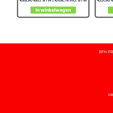
€
89,90
excl. BTW |
€
108,78
incl. BTW
€
151,90
e
In winkelwagen
BFH PR
va