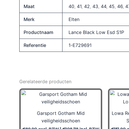
Maat
40
,
41
,
42
,
43
,
44
,
45
,
46
,
4
Merk
Elten
Productnaam
Lance Black Low Esd S1P
Referentie
1-E729691
Gerelateerde producten
Garsport Gotham Mid
Lowa R
veiligheidsschoen
S