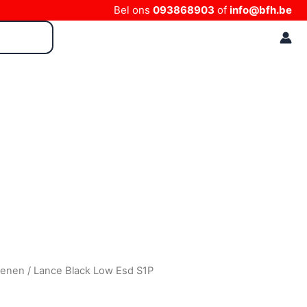
Bel ons
093868903
of
info@bfh.be
oenen
/ Lance Black Low Esd S1P