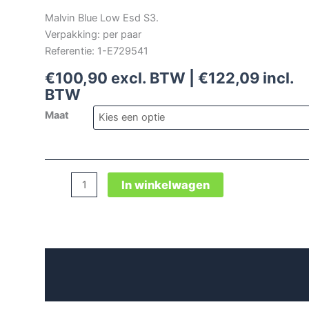
Malvin Blue Low Esd S3.
Verpakking: per paar
Referentie: 1-E729541
€
100,90
excl. BTW |
€
122,09
incl.
BTW
Maat
Malvin
In winkelwagen
Blue
Low
Esd
S3
Beschrijving
aantal
Aanvullende informatie