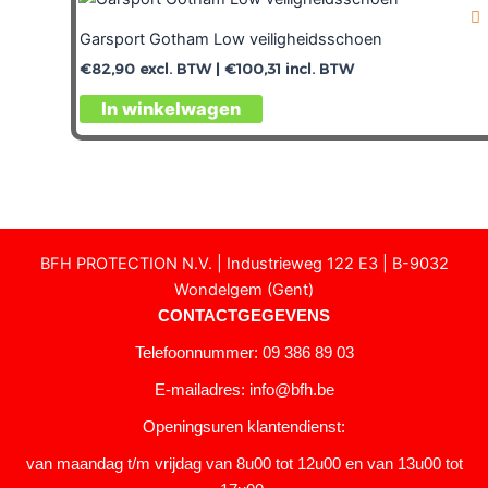
Garsport Gotham Low veiligheidsschoen
€
82,90
excl. BTW |
€
100,31
incl. BTW
In winkelwagen
BFH PROTECTION N.V. | Industrieweg 122 E3 | B-9032
Wondelgem (Gent)
CONTACTGEGEVENS
Telefoonnummer: 09 386 89 03
E-mailadres:
info@bfh.be
Openingsuren klantendienst:
van maandag t/m vrijdag van 8u00 tot 12u00 en van 13u00 tot