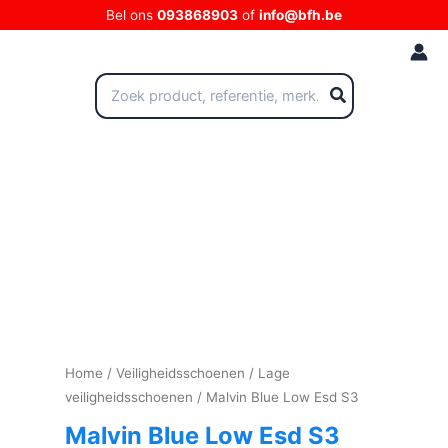
Ga
Bel ons
093868903
of
info@bfh.be
naar
de
inhoud
Zoeken
naar:
Home
/
Veiligheidsschoenen
/
Lage
veiligheidsschoenen
/ Malvin Blue Low Esd S3
Malvin Blue Low Esd S3