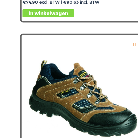
€
74,90
excl. BTW |
€
90,63
incl. BTW
In winkelwagen