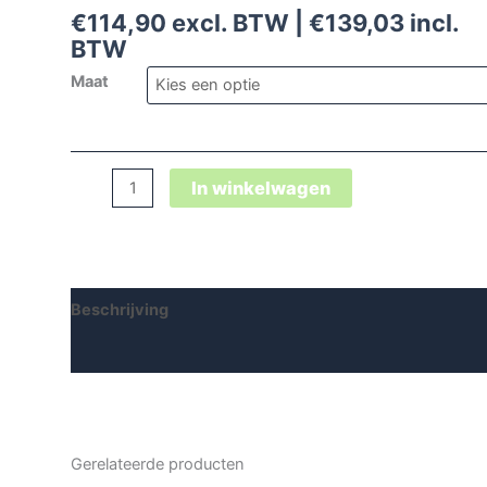
€
114,90
excl. BTW |
€
139,03
incl.
BTW
Maat
Stefano
In winkelwagen
Xxsg
Boa®
Black-
Blue
Beschrijving
Low
Esd
Aanvullende informatie
S3
aantal
Gerelateerde producten