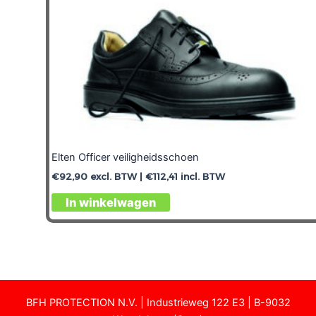
Elten Officer veiligheidsschoen
€
92,90
excl. BTW |
€
112,41
incl. BTW
In winkelwagen
BFH PROTECTION N.V. | Industrieweg 122 E3 | B-9032