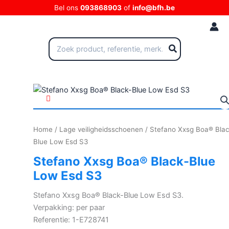
Ga
Bel ons
093868903
of
info@bfh.be
naar
de
inhoud
Zoeken
naar:
Home
/
Lage veiligheidsschoenen
/ Stefano Xxsg Boa® Blac
Blue Low Esd S3
Stefano Xxsg Boa® Black-Blue
Low Esd S3
Stefano Xxsg Boa® Black-Blue Low Esd S3.
Verpakking: per paar
Referentie: 1-E728741