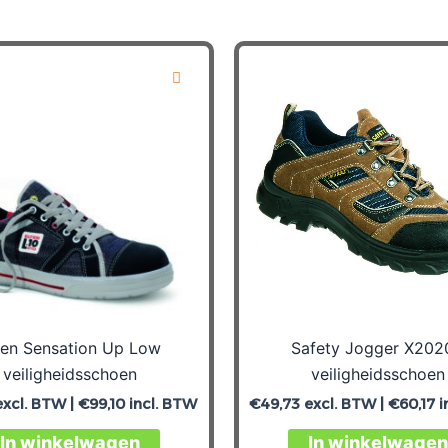
ten Sensation Up Low
Safety Jogger X202
veiligheidsschoen
veiligheidsschoen
xcl. BTW |
€
99,10
incl. BTW
€
49,73
excl. BTW |
€
60,17
i
In winkelwagen
In winkelwagen