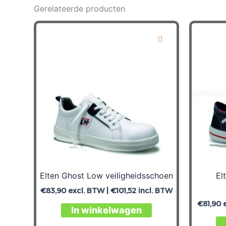
Gerelateerde producten
Elten Ghost Low veiligheidsschoen
El
€
83,90
excl. BTW |
€
101,52
incl. BTW
€
81,90
e
In winkelwagen