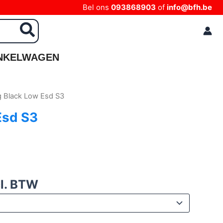
Bel ons
093868903
of
info@bfh.be
NKELWAGEN
g Black Low Esd S3
Esd S3
l. BTW