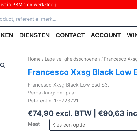
ist in PBM's en werkkledij
KKEN
DIENSTEN
CONTACT
ACCOUNT
WI
Home
/
Lage veiligheidsschoenen
/ Francesco Xxs
Francesco Xxsg Black Low 
Francesco Xxsg Black Low Esd S3.
Verpakking: per paar
Referentie: 1-E728721
€
74,90
excl. BTW |
€
90,63
inc
Maat