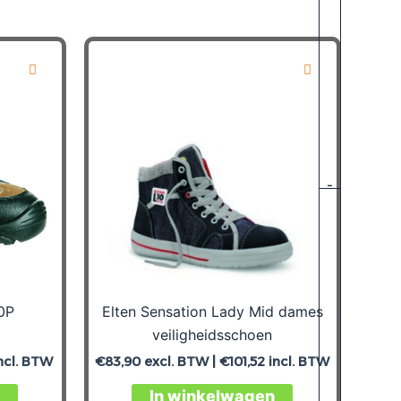
-
0P
Elten Sensation Lady Mid dames
veiligheidsschoen
ncl. BTW
€
83,90
excl. BTW |
€
101,52
incl. BTW
In winkelwagen