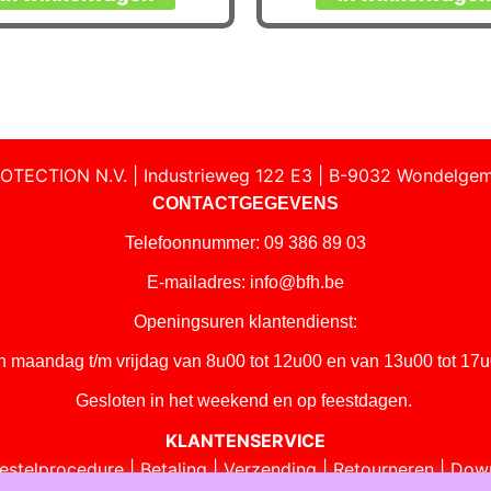
OTECTION N.V. | Industrieweg 122 E3 | B-9032 Wondelgem
CONTACTGEGEVENS
Telefoonnummer: 09 386 89 03
E-mailadres:
info@bfh.be
Openingsuren klantendienst:
n maandag t/m vrijdag van 8u00 tot 12u00 en van 13u00 tot 17u
Gesloten in het weekend en op feestdagen.
KLANTENSERVICE
estelprocedure
|
Betaling
|
Verzending
|
Retourneren
|
Dow