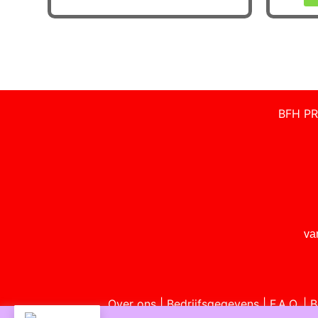
BFH PR
va
Over ons
|
Bedrijfsgegevens
|
F.A.Q.
|
B