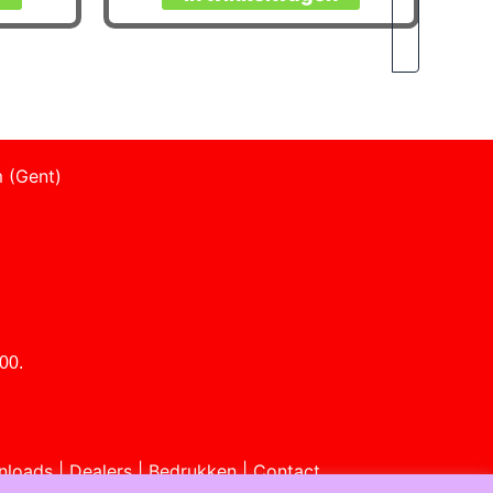
 (Gent)
00.
nloads
|
Dealers
|
Bedrukken
|
Contact