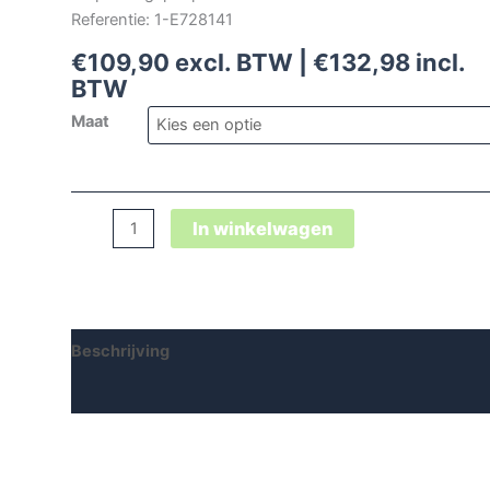
Referentie: 1-E728141
€
109,90
excl. BTW |
€
132,98
incl.
BTW
Maat
Marten
In winkelwagen
Xxsports
Pro
Boa®
Black-
Beschrijving
Blue
Low
Aanvullende informatie
Esd
S3
aantal