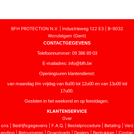
BFH PROTECTION N.V. | Industrieweg 122 E3 | B-9032
Wondelgem (Gent)
CONTACTGEGEVENS
Telefoonnummer: 09 386 89 03
E-mailadres:
info@bfh.be
Openingsuren klantendienst:
van maandag t/m vrijdag van 8u00 tot 12u00 en van 13u00 tot
17u00.
Gesloten in het weekend en op feestdagen.
KLANTENSERVICE
Over
ons
|
Bedrijfsgegevens
|
F.A.Q.
|
Bestelprocedure
|
Betaling
|
Verz
ending
|
Retourneren
|
Downloads
|
Dealers
|
Bedrukken
|
Contac