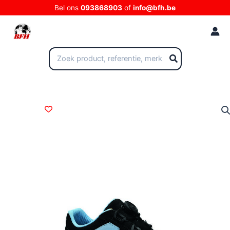
Ga
Bel ons
093868903
of
info@bfh.be
naar
de
inhoud
Zoeken
naar: