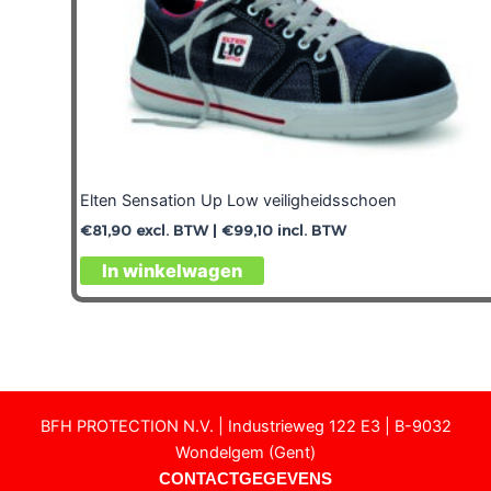
Elten Sensation Up Low veiligheidsschoen
€
81,90
excl. BTW |
€
99,10
incl. BTW
In winkelwagen
BFH PROTECTION N.V. | Industrieweg 122 E3 | B-9032
Wondelgem (Gent)
CONTACTGEGEVENS