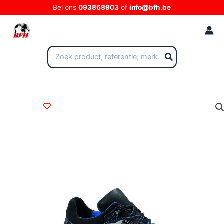
Ga
Bel ons
093868903
of
info@bfh.be
naar
de
inhoud
Zoeken
naar: