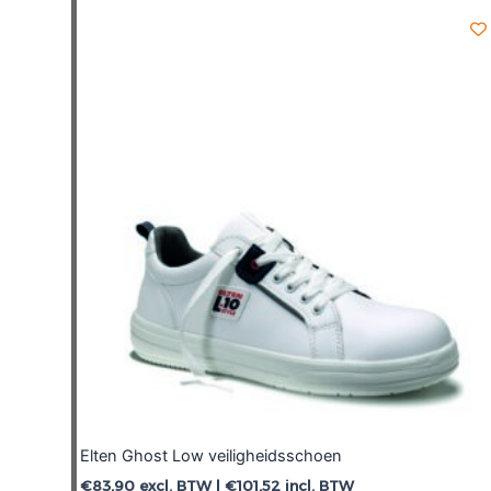
Elten Ghost Low veiligheidsschoen
€
83,90
excl. BTW |
€
101,52
incl. BTW