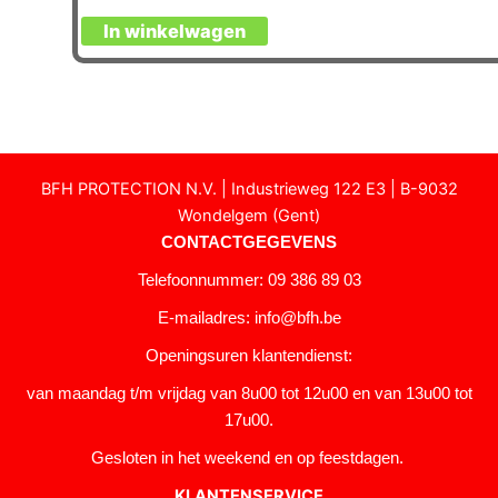
In winkelwagen
BFH PROTECTION N.V. | Industrieweg 122 E3 | B-9032
Wondelgem (Gent)
CONTACTGEGEVENS
Telefoonnummer: 09 386 89 03
E-mailadres:
info@bfh.be
Openingsuren klantendienst:
van maandag t/m vrijdag van 8u00 tot 12u00 en van 13u00 tot
17u00.
Gesloten in het weekend en op feestdagen.
KLANTENSERVICE