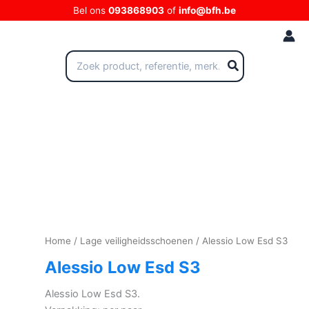
Ga
Bel ons
093868903
of
info@bfh.be
naar
de
inhoud
Zoeken
naar:
Home
/
Lage veiligheidsschoenen
/ Alessio Low Esd S3
Alessio Low Esd S3
Alessio Low Esd S3.