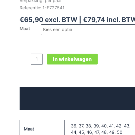
Verpakking: per paar
Referentie: 1-E727541
€
65,90
excl. BTW |
€
79,74
incl. BT
Maat
Alessio
In winkelwagen
Low
Esd
S3
aantal
Beschrijving
Aanvullende informatie
36
,
37
,
38
,
39
,
40
,
41
,
42
,
43
,
Maat
44
,
45
,
46
,
47
,
48
,
49
,
50