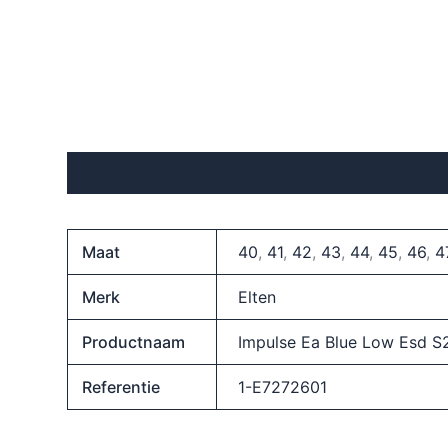
Beschrijving
Aanvullende informatie
Maat
40
,
41
,
42
,
43
,
44
,
45
,
46
,
4
Merk
Elten
Productnaam
Impulse Ea Blue Low Esd S
Referentie
1-E7272601