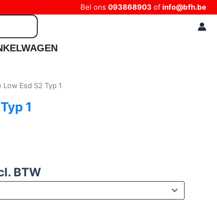
Bel ons
093868903
of
info@bfh.be
NKELWAGEN
e Low Esd S2 Typ 1
Typ 1
cl. BTW