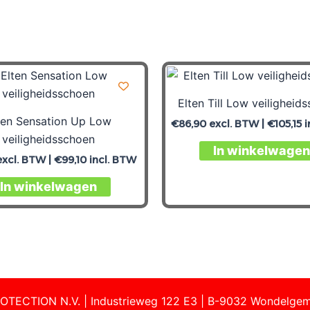
Elten Till Low veiligheid
ten Sensation Up Low
€
86,90
excl. BTW |
€
105,15
i
veiligheidsschoen
In winkelwagen
xcl. BTW |
€
99,10
incl. BTW
In winkelwagen
OTECTION N.V. | Industrieweg 122 E3 | B-9032 Wondelgem