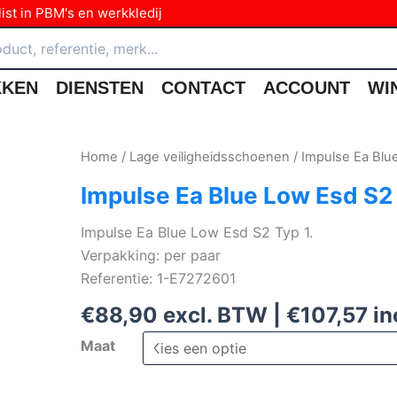
ist in PBM's en werkkledij
KKEN
DIENSTEN
CONTACT
ACCOUNT
WI
Home
/
Lage veiligheidsschoenen
/ Impulse Ea Blu
Impulse Ea Blue Low Esd S2 
Impulse Ea Blue Low Esd S2 Typ 1.
Verpakking: per paar
Referentie: 1-E7272601
€
88,90
excl. BTW |
€
107,57
in
Maat