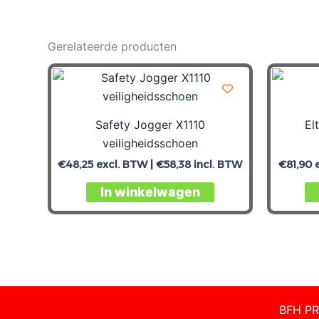
Gerelateerde producten
Safety Jogger X1110
El
veiligheidsschoen
€
48,25
excl. BTW |
€
58,38
incl. BTW
€
81,90
e
In winkelwagen
BFH PR