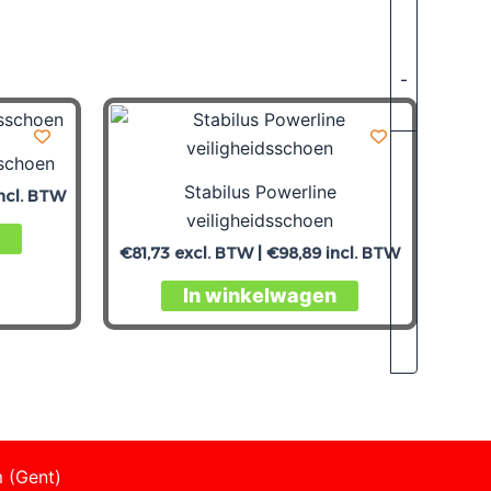
-
sschoen
Stabilus Powerline
ncl. BTW
veiligheidsschoen
€
81,73
excl. BTW |
€
98,89
incl. BTW
In winkelwagen
 (Gent)