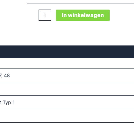
Impulse
In winkelwagen
Ea
Blue
Low
Esd
S2
Typ
1
aantal
7
,
48
2 Typ 1