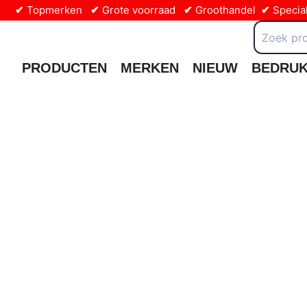
Ga
✔
Topmerken
✔
Grote voorraad
✔
Groothandel
✔
Special
naar
Zoeken
naar:
de
inhoud
PRODUCTEN
MERKEN
NIEUW
BEDRU