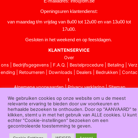
E-mailadres:
info@bfh.be
Openingsuren klantendienst:
van maandag t/m vrijdag van 8u00 tot 12u00 en van 13u00 tot
17u00.
Gesloten in het weekend en op feestdagen.
KLANTENSERVICE
Over
ons
|
Bedrijfsgegevens
|
F.A.Q.
|
Bestelprocedure
|
Betaling
|
Verz
ending
|
Retourneren
|
Downloads
|
Dealers
|
Bedrukken
|
Contac
t
Algemene voorwaarden
|
Privacy verklaring
|
Sitemap
Bfh.be © 2025
We gebruiken cookies op onze website om u de meest
relevante ervaring te bieden door uw voorkeuren en
herhaalde bezoeken te onthouden. Door op "AANVAARD" te
klikken, stemt u in met het gebruik van ALLE cookies. U kunt
echter "Cookie-instellingen" bezoeken om een
gecontroleerde toestemming te geven.