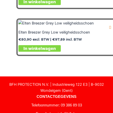
In winkelwagen
Elten Breezer Grey Low veiligheidsschoen
€
80,90
excl. BTW |
€
97,89
incl. BTW
In winkelwagen
BFH PROTECTION N.V. | Industrieweg 122 E3 | B-9032
Wondelgem (Gent)
CONTACTGEGEVENS
Telefoonnummer: 09 386 89 03