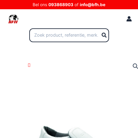
Ga
Bel ons
093868903
of
info@bfh.be
naar
de
inhoud
Zoeken
naar: