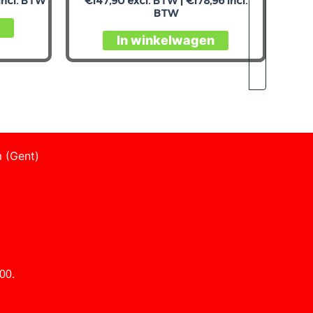
incl. BTW
€
147,90
excl. BTW |
€
178,96
incl.
BTW
In winkelwagen
 (Gent)
00.