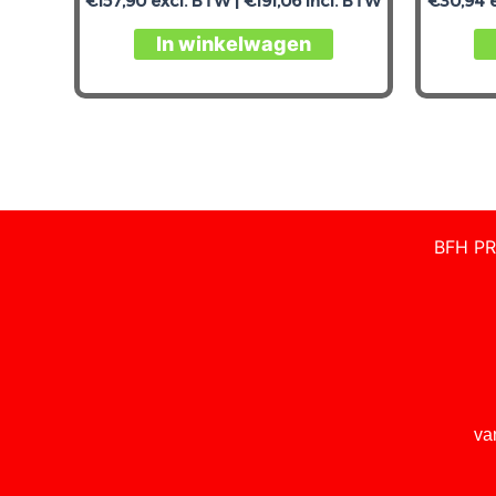
€
157,90
excl. BTW |
€
191,06
incl. BTW
€
30,94
e
In winkelwagen
BFH PR
va