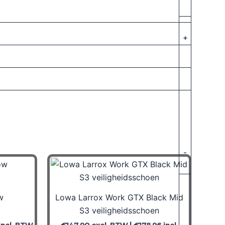
+
-
w
Lowa Larrox Work GTX Black Mid
S3 veiligheidsschoen