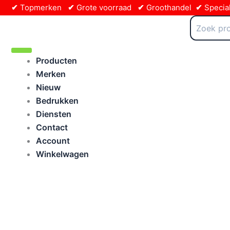
Ga
✔
Topmerken
✔
Grote voorraad
✔
Groothandel
✔
Special
naar
Zoeken
naar:
de
inhoud
Producten
Merken
Nieuw
Bedrukken
Diensten
Contact
Account
Winkelwagen