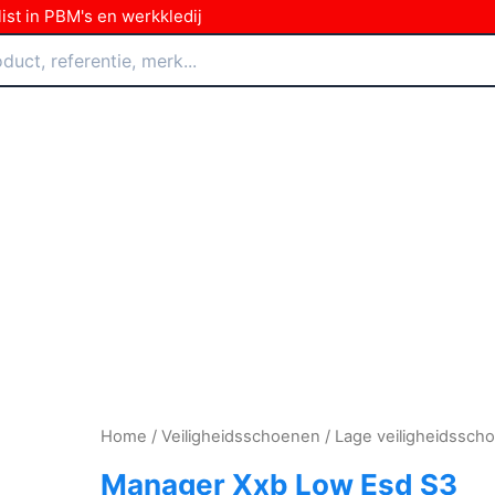
ist in PBM's en werkkledij
Home
/
Veiligheidsschoenen
/
Lage veiligheidssch
Manager Xxb Low Esd S3