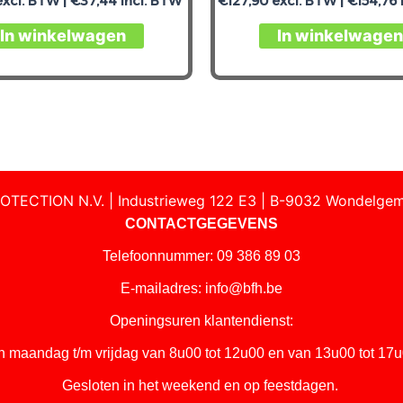
xcl. BTW |
€
37,44
incl. BTW
€
127,90
excl. BTW |
€
154,76
In winkelwagen
In winkelwagen
OTECTION N.V. | Industrieweg 122 E3 | B-9032 Wondelgem
CONTACTGEGEVENS
Telefoonnummer: 09 386 89 03
E-mailadres:
info@bfh.be
Openingsuren klantendienst:
n maandag t/m vrijdag van 8u00 tot 12u00 en van 13u00 tot 17u
Gesloten in het weekend en op feestdagen.