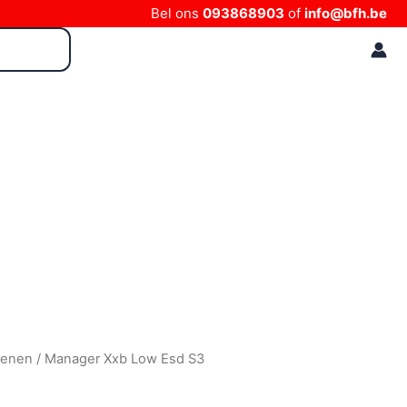
Bel ons
093868903
of
info@bfh.be
oenen
/ Manager Xxb Low Esd S3