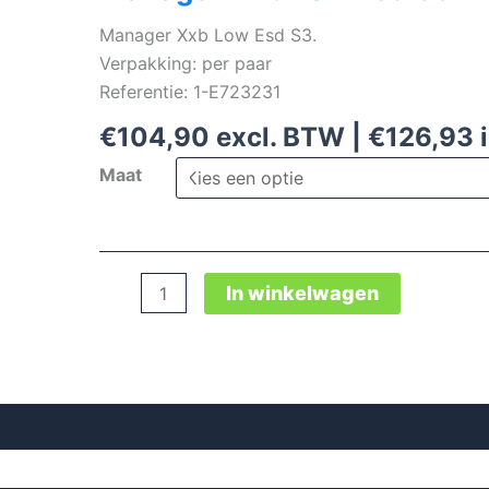
Manager Xxb Low Esd S3.
Verpakking: per paar
Referentie: 1-E723231
€
104,90
excl. BTW |
€
126,93
i
Maat
Manager
In winkelwagen
Xxb
Low
Esd
S3
aantal