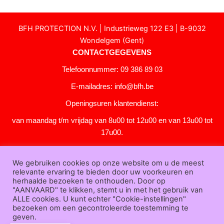
BFH PROTECTION N.V. | Industrieweg 122 E3 | B-9032
Wondelgem (Gent)
CONTACTGEGEVENS
Telefoonnummer: 09 386 89 03
E-mailadres:
info@bfh.be
Openingsuren klantendienst:
van maandag t/m vrijdag van 8u00 tot 12u00 en van 13u00 tot
17u00.
Gesloten in het weekend en op feestdagen.
We gebruiken cookies op onze website om u de meest
KLANTENSERVICE
relevante ervaring te bieden door uw voorkeuren en
Over
herhaalde bezoeken te onthouden. Door op
"AANVAARD" te klikken, stemt u in met het gebruik van
ons
|
Bedrijfsgegevens
|
F.A.Q.
|
Bestelprocedure
|
Betaling
|
Verz
ALLE cookies. U kunt echter "Cookie-instellingen"
ending
|
Retourneren
|
Downloads
|
Dealers
|
Bedrukken
|
Contac
bezoeken om een gecontroleerde toestemming te
t
geven.