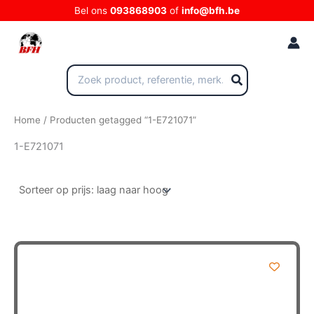
Ga
Bel ons
093868903
of
info@bfh.be
naar
de
inhoud
Zoeken
naar:
Home
/ Producten getagged “1-E721071”
1-E721071