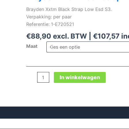
Brayden Xxtm Black Strap Low Esd S3.
Verpakking: per paar
Referentie: 1-E720521
€
88,90
excl. BTW |
€
107,57
in
Maat
Brayden
In winkelwagen
Xxtm
Black
Strap
Low
Esd
S3
aantal