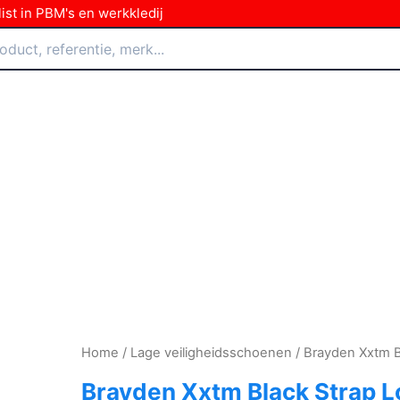
ist in PBM's en werkkledij
Home
/
Lage veiligheidsschoenen
/ Brayden Xxtm B
Brayden Xxtm Black Strap 