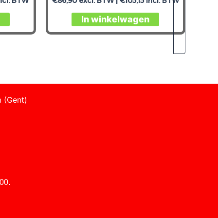
ncl. BTW
€
86,90
excl. BTW |
€
105,15
incl. BTW
In winkelwagen
 (Gent)
00.