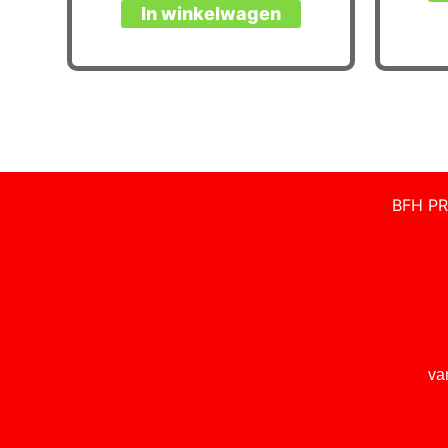
In winkelwagen
BFH PR
va