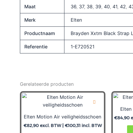
Maat
36
,
37
,
38
,
39
,
40
,
41
,
42
,
4
Merk
Elten
Productnaam
Brayden Xxtm Black Strap 
Referentie
1-E720521
Gerelateerde producten
Elten
Elten Motion Air veiligheidsschoen
€
84,90
e
€
82,90
excl. BTW |
€
100,31
incl. BTW