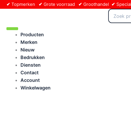
Ga
✔
Topmerken
✔
Grote voorraad
✔
Groothandel
✔
Special
naar
Zoeken
naar:
de
inhoud
Producten
Merken
Nieuw
Bedrukken
Diensten
Contact
Account
Winkelwagen