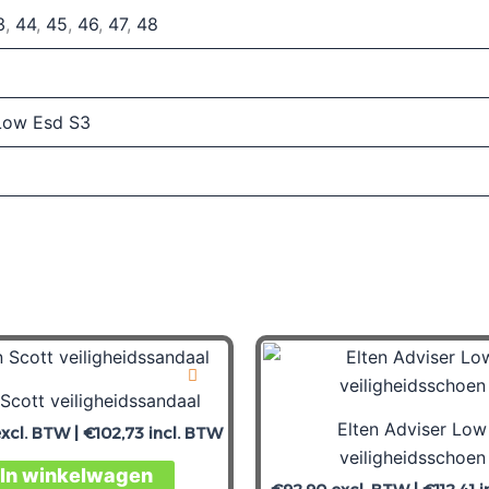
3
,
44
,
45
,
46
,
47
,
48
Low Esd S3
 Scott veiligheidssandaal
Elten Adviser Low
xcl. BTW |
€
102,73
incl. BTW
veiligheidsschoen
In winkelwagen