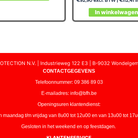
€
92,90
excl. BTW |
€
112,41
i
In winkelwagen
OTECTION N.V. | Industrieweg 122 E3 | B-9032 Wondelgem
CONTACTGEGEVENS
Telefoonnummer: 09 386 89 03
E-mailadres:
info@bfh.be
Openingsuren klantendienst:
n maandag t/m vrijdag van 8u00 tot 12u00 en van 13u00 tot 17u
Gesloten in het weekend en op feestdagen.
KLANTENSERVICE