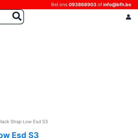
Bel ons
093868903
of
info@bfh.be
lack Strap Low Esd S3
Low Esd S3