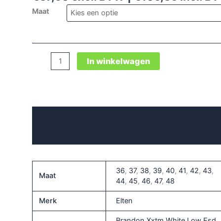
Maat
Brandon
In winkelwagen
Xxtm
White
Low
Esd
Beschrijving
S3
aantal
Aanvullende informatie
36
,
37
,
38
,
39
,
40
,
41
,
42
,
43
,
Maat
44
,
45
,
46
,
47
,
48
Merk
Elten
Brandon Xxtm White Low Esd