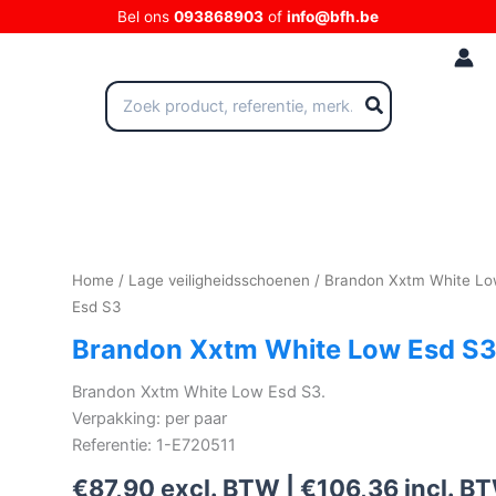
Ga
Bel ons
093868903
of
info@bfh.be
naar
de
inhoud
Zoeken
naar:
Home
/
Lage veiligheidsschoenen
/ Brandon Xxtm White L
Esd S3
Brandon Xxtm White Low Esd S
Brandon Xxtm White Low Esd S3.
Verpakking: per paar
Referentie: 1-E720511
€
87,90
excl. BTW |
€
106,36
incl. B