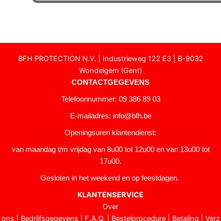
BFH PROTECTION N.V. | Industrieweg 122 E3 | B-9032
Wondelgem (Gent)
CONTACTGEGEVENS
Telefoonnummer: 09 386 89 03
E-mailadres:
info@bfh.be
Openingsuren klantendienst:
van maandag t/m vrijdag van 8u00 tot 12u00 en van 13u00 tot
17u00.
Gesloten in het weekend en op feestdagen.
KLANTENSERVICE
Over
ons
|
Bedrijfsgegevens
|
F.A.Q.
|
Bestelprocedure
|
Betaling
|
Verz