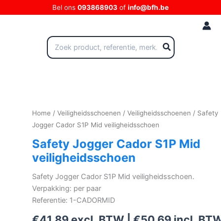
Ga
Bel ons
093868903
of
info@bfh.be
naar
de
inhoud
Zoeken
naar:
Home
/
Veiligheidsschoenen
/
Veiligheidsschoenen
/ Safety
Jogger Cador S1P Mid veiligheidsschoen
Safety Jogger Cador S1P Mid
veiligheidsschoen
Safety Jogger Cador S1P Mid veiligheidsschoen.
Verpakking: per paar
Referentie: 1-CADORMID
€
41,89
excl. BTW |
€
50,69
incl. BT