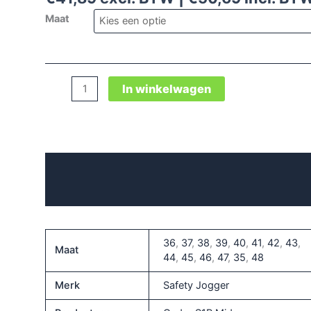
Maat
Safety
In winkelwagen
Jogger
Cador
S1P
Mid
Beschrijving
veiligheidsschoen
aantal
Aanvullende informatie
36
,
37
,
38
,
39
,
40
,
41
,
42
,
43
,
Maat
44
,
45
,
46
,
47
,
35
,
48
Merk
Safety Jogger