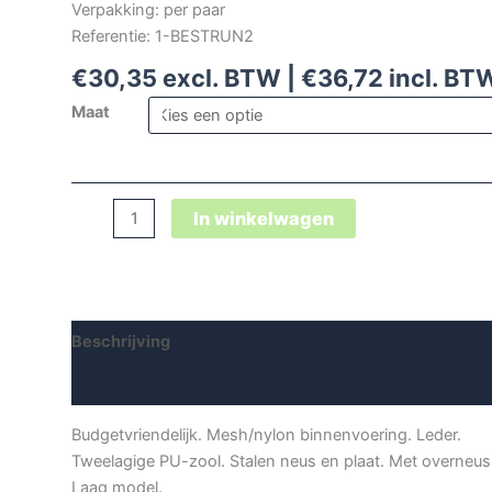
Verpakking: per paar
Referentie: 1-BESTRUN2
€
30,35
excl. BTW |
€
36,72
incl. BT
Maat
Safety
In winkelwagen
Jogger
Bestrun2
veiligheidsschoen
aantal
Beschrijving
Aanvullende informatie
Budgetvriendelijk. Mesh/nylon binnenvoering. Leder.
Tweelagige PU-zool. Stalen neus en plaat. Met overneus
Laag model.