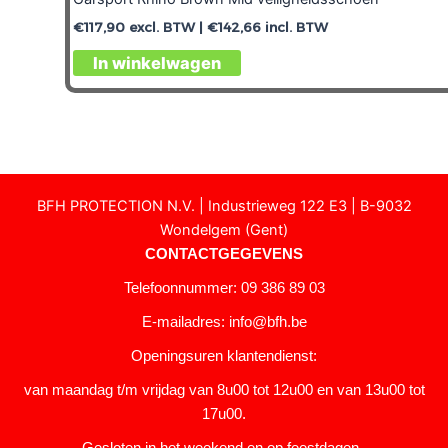
€
117,90
excl. BTW |
€
142,66
incl. BTW
In winkelwagen
BFH PROTECTION N.V. | Industrieweg 122 E3 | B-9032
Wondelgem (Gent)
CONTACTGEGEVENS
Telefoonnummer: 09 386 89 03
E-mailadres:
info@bfh.be
Openingsuren klantendienst:
van maandag t/m vrijdag van 8u00 tot 12u00 en van 13u00 tot
17u00.