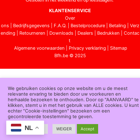
Gesloten in het weekend en op feestdagen.
KLANTENSERVICE
Over
ons
|
Bedrijfsgegevens
|
F.A.Q.
|
Bestelprocedure
|
Betaling
|
Verz
ending
|
Retourneren
|
Downloads
|
Dealers
|
Bedrukken
|
Contac
t
Algemene voorwaarden
|
Privacy verklaring
|
Sitemap
Bfh.be © 2025
We gebruiken cookies op onze website om u de meest
relevante ervaring te bieden door uw voorkeuren en
herhaalde bezoeken te onthouden. Door op "AANVAARD" te
klikken, stemt u in met het gebruik van ALLE cookies. U kunt
echter "Cookie-instellingen" bezoeken om een
gecontroleerde toestemming te geven.
NL
Cookie Settings
WEIGER
Accept