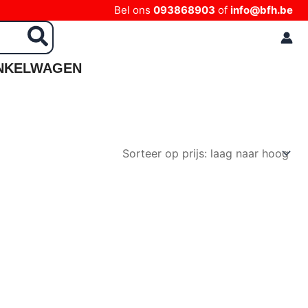
Bel ons
093868903
of
info@bfh.be
NKELWAGEN