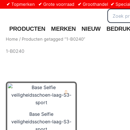
Ga
✔
Topmerken
✔
Grote voorraad
✔
Groothandel
✔
Special
naar
Zoeken
naar:
de
inhoud
PRODUCTEN
MERKEN
NIEUW
BEDRU
Home
/ Producten getagged “1-B0240”
1-B0240
Base Selfie
veiligheidsschoen-laag-S3-
sport