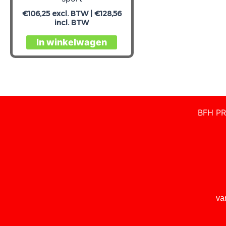
€
106,25
excl. BTW |
€
128,56
incl. BTW
Dit
In winkelwagen
product
heeft
meerdere
variaties.
Deze
BFH PR
optie
kan
gekozen
worden
op
de
productpagina
va