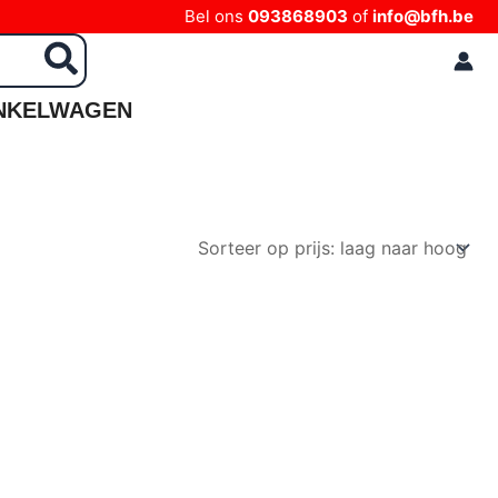
Bel ons
093868903
of
info@bfh.be
NKELWAGEN