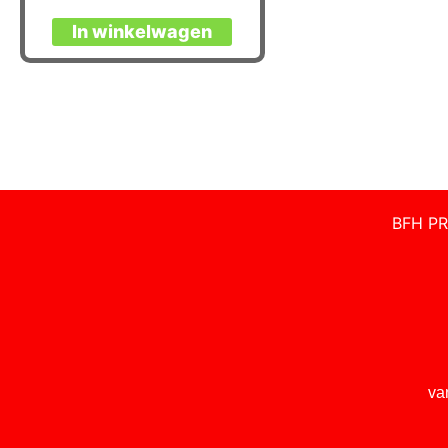
In winkelwagen
BFH PR
va