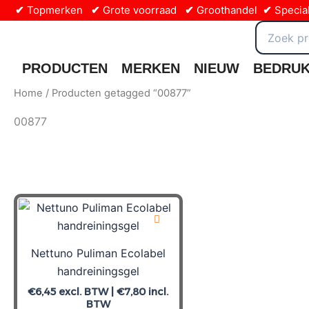
Ga
✔
Topmerken
✔
Grote voorraad
✔
Groothandel
✔
Special
naar
Zoeken
naar:
de
inhoud
PRODUCTEN
MERKEN
NIEUW
BEDRU
Home
/ Producten getagged “00877”
00877
Nettuno Puliman Ecolabel
handreiningsgel
€
6,45
excl. BTW |
€
7,80
incl.
BTW