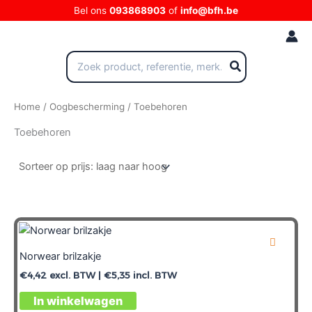
Ga
Bel ons
093868903
of
info@bfh.be
naar
de
inhoud
Zoeken
naar:
Home
/
Oogbescherming
/ Toebehoren
Toebehoren
Norwear brilzakje
€
4,42
excl. BTW |
€
5,35
incl. BTW
In winkelwagen