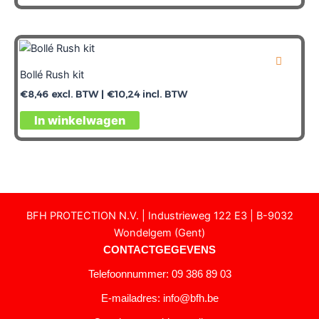
Bollé Rush kit
€
8,46
excl. BTW |
€
10,24
incl. BTW
In winkelwagen
BFH PROTECTION N.V. | Industrieweg 122 E3 | B-9032
Wondelgem (Gent)
CONTACTGEGEVENS
Telefoonnummer: 09 386 89 03
E-mailadres:
info@bfh.be