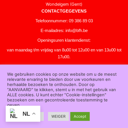
Wondelgem (Gent)
CONTACTGEGEVENS
Telefoonnummer: 09 386 89 03
E-mailadres:
info@bfh.be
Openingsuren klantendienst:
van maandag t/m vrijdag van 8u00 tot 12u00 en van 13u00 tot
17u00.
Gesloten in het weekend en op feestdagen.
We gebruiken cookies op onze website om u de meest
KLANTENSERVICE
relevante ervaring te bieden door uw voorkeuren en
Over
herhaalde bezoeken te onthouden. Door op
"AANVAARD" te klikken, stemt u in met het gebruik van
ons
|
Bedrijfsgegevens
|
F.A.Q.
|
Bestelprocedure
|
Betaling
|
Verz
ALLE cookies. U kunt echter "Cookie-instellingen"
ending
|
Retourneren
|
Downloads
|
Dealers
|
Bedrukken
|
Contac
bezoeken om een gecontroleerde toestemming te
t
geven.
Algemene voorwaarden
|
Privacy verklaring
|
Sitemap
NL
Cookie Settings
WEIGER
Accept
Bfh.be © 2025