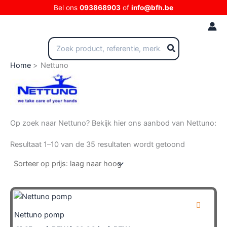
Ga
Bel ons
093868903
of
info@bfh.be
naar
de
inhoud
Zoeken
naar:
Home
Nettuno
Op zoek naar Nettuno? Bekijk hier ons aanbod van Nettuno:
Gesorteerd
Resultaat 1–10 van de 35 resultaten wordt getoond
op
prijs:
laag
naar
hoog
Nettuno pomp