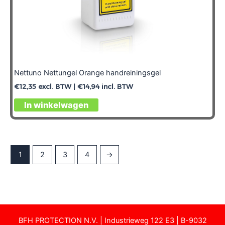
Nettuno Nettungel Orange handreiningsgel
€
12,35
excl. BTW |
€
14,94
incl. BTW
In winkelwagen
1
2
3
4
→
3-3-2025
BFH PROTECTION N.V. | Industrieweg 122 E3 | B-9032