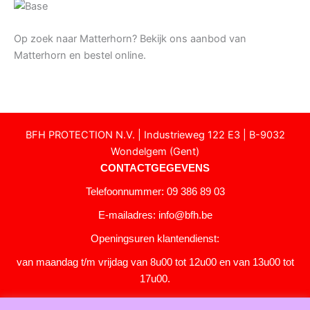
Op zoek naar Matterhorn? Bekijk ons aanbod van
Matterhorn en bestel online.
12-3-2025
BFH PROTECTION N.V. | Industrieweg 122 E3 | B-9032
Wondelgem (Gent)
CONTACTGEGEVENS
Telefoonnummer: 09 386 89 03
E-mailadres:
info@bfh.be
Openingsuren klantendienst:
van maandag t/m vrijdag van 8u00 tot 12u00 en van 13u00 tot
17u00.
Gesloten in het weekend en op feestdagen.