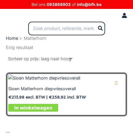
Ga
Bel ons
093868903
of
info@bfh.be
naar
de
inhoud
Zoeken
naar:
Home
Matterhorn
Enig resultaat
Sioen Matterhorn diepvriesoverall
€
213,98
excl. BTW |
€
258,92
incl. BTW
In winkelwagen