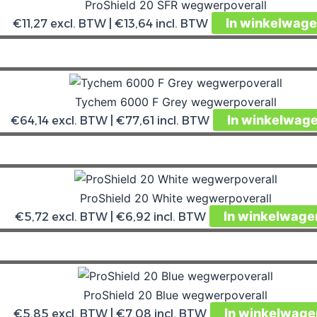
ProShield 20 SFR wegwerpoverall
In winkelwag
€
11,27
excl. BTW |
€
13,64
incl. BTW
Tychem 6000 F Grey wegwerpoverall
In winkelwag
€
64,14
excl. BTW |
€
77,61
incl. BTW
ProShield 20 White wegwerpoverall
In winkelwage
€
5,72
excl. BTW |
€
6,92
incl. BTW
ProShield 20 Blue wegwerpoverall
In winkelwage
€
5,85
excl. BTW |
€
7,08
incl. BTW