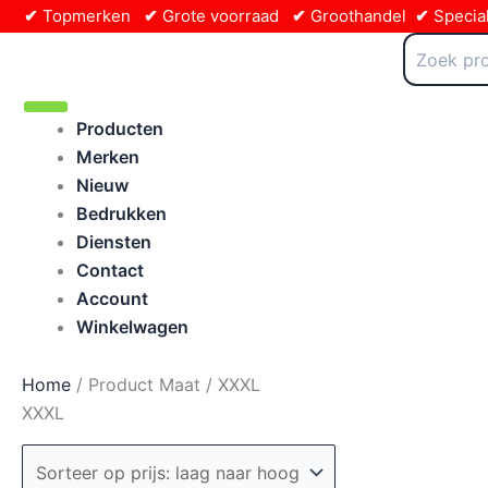
Ga
✔
Topmerken
✔
Grote voorraad
✔
Groothandel
✔
Special
naar
Zoeken
naar:
de
inhoud
Producten
Merken
Nieuw
Bedrukken
Diensten
Contact
Account
Winkelwagen
Home
/ Product Maat / XXXL
XXXL