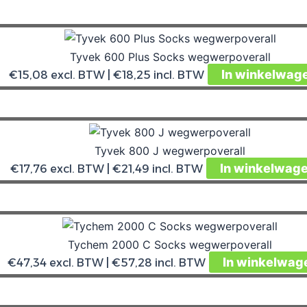
Tyvek 600 Plus Socks wegwerpoverall
In winkelwag
€
15,08
excl. BTW |
€
18,25
incl. BTW
Tyvek 800 J wegwerpoverall
In winkelwag
€
17,76
excl. BTW |
€
21,49
incl. BTW
Tychem 2000 C Socks wegwerpoverall
In winkelwag
€
47,34
excl. BTW |
€
57,28
incl. BTW