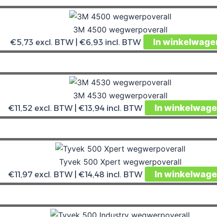
3M 4500 wegwerpoverall
In winkelwage
€
5,73
excl. BTW |
€
6,93
incl. BTW
3M 4530 wegwerpoverall
In winkelwag
€
11,52
excl. BTW |
€
13,94
incl. BTW
Tyvek 500 Xpert wegwerpoverall
In winkelwag
€
11,97
excl. BTW |
€
14,48
incl. BTW