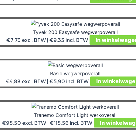
Tyvek 200 Easysafe wegwerpoverall
In winkelwage
€
7,73
excl. BTW |
€
9,35
incl. BTW
Basic wegwerpoverall
In winkelwage
€
4,88
excl. BTW |
€
5,90
incl. BTW
Tranemo Comfort Light werkoverall
In winkelwa
€
95,50
excl. BTW |
€
115,56
incl. BTW