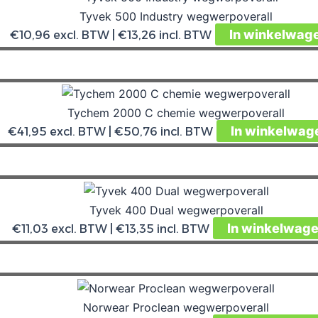
Tyvek 500 Industry wegwerpoverall
In winkelwag
€
10,96
excl. BTW |
€
13,26
incl. BTW
Tychem 2000 C chemie wegwerpoverall
In winkelwag
€
41,95
excl. BTW |
€
50,76
incl. BTW
Tyvek 400 Dual wegwerpoverall
In winkelwag
€
11,03
excl. BTW |
€
13,35
incl. BTW
Norwear Proclean wegwerpoverall