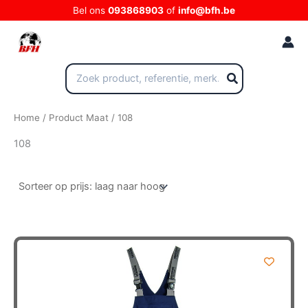
Ga
Bel ons
093868903
of
info@bfh.be
naar
de
inhoud
Zoeken
naar:
Home
/ Product Maat / 108
108