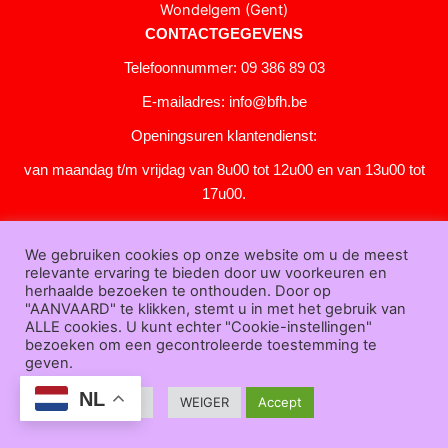
Wondelgem (Gent)
CONTACTGEGEVENS
Telefoonnummer: 09 386 89 03
E-mailadres:
info@bfh.be
Openingsuren klantendienst:
van maandag t/m vrijdag van 8u00 tot 12u00 en van 13u00 tot
17u00.
Gesloten in het weekend en op feestdagen.
We gebruiken cookies op onze website om u de meest
KLANTENSERVICE
relevante ervaring te bieden door uw voorkeuren en
Over
herhaalde bezoeken te onthouden. Door op
"AANVAARD" te klikken, stemt u in met het gebruik van
ons
|
Bedrijfsgegevens
|
F.A.Q.
|
Bestelprocedure
|
Betaling
|
Verz
ALLE cookies. U kunt echter "Cookie-instellingen"
ending
|
Retourneren
|
Downloads
|
Dealers
|
Bedrukken
|
Contac
bezoeken om een gecontroleerde toestemming te
t
geven.
Algemene voorwaarden
|
Privacy verklaring
|
Sitemap
NL
Cookie Settings
WEIGER
Accept
Bfh.be © 2025