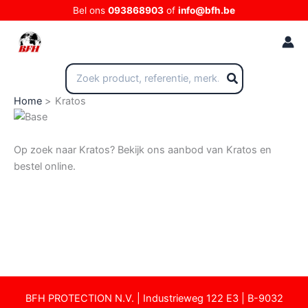
Ga
Bel ons
093868903
of
info@bfh.be
naar
de
inhoud
Zoeken
naar:
Home
Kratos
Op zoek naar Kratos? Bekijk ons aanbod van Kratos en
bestel online.
12-3-2025
BFH PROTECTION N.V. | Industrieweg 122 E3 | B-9032