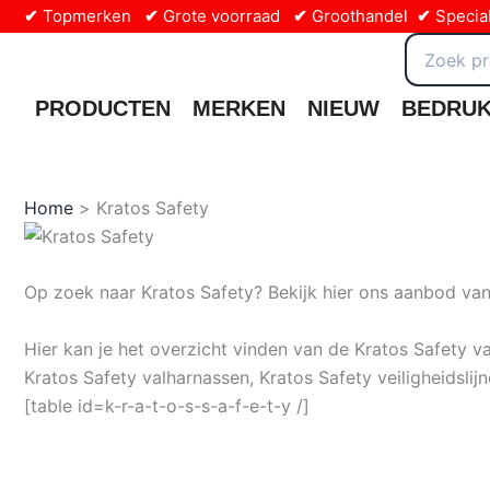
Ga
✔
Topmerken
✔
Grote voorraad
✔
Groothandel
✔
Special
naar
Zoeken
naar:
de
inhoud
PRODUCTEN
MERKEN
NIEUW
BEDRU
Home
Kratos Safety
Op zoek naar Kratos Safety? Bekijk hier ons aanbod van
Hier kan je het overzicht vinden van de Kratos Safety v
Kratos Safety valharnassen, Kratos Safety veiligheidslij
[table id=k-r-a-t-o-s-s-a-f-e-t-y /]