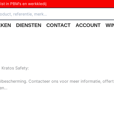
ist in PBM's en werkkledij
KKEN
DIENSTEN
CONTACT
ACCOUNT
WI
 Kratos Safety:
albescherming. Contacteer ons voor meer informatie, offert
nen…