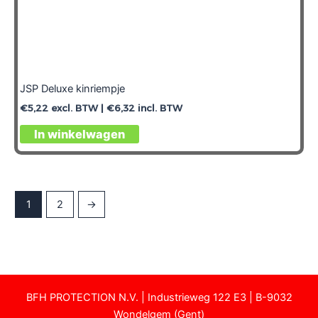
JSP Deluxe kinriempje
€
5,22
excl. BTW |
€
6,32
incl. BTW
In winkelwagen
1
2
→
3-3-2025
BFH PROTECTION N.V. | Industrieweg 122 E3 | B-9032
Wondelgem (Gent)