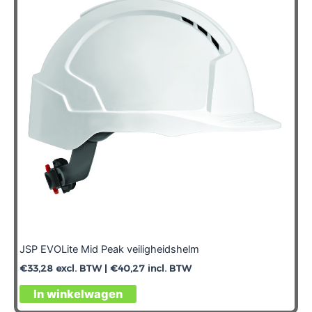
JSP EVOLite Mid Peak veiligheidshelm
€
33,28
excl. BTW |
€
40,27
incl. BTW
In winkelwagen