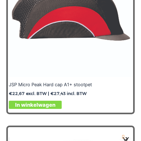
JSP Micro Peak Hard cap A1+ stootpet
€
22,67
excl. BTW |
€
27,43
incl. BTW
In winkelwagen