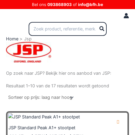
Ga
Bel ons
093868903
of
info@bfh.be
naar
de
inhoud
Zoeken
naar:
Home
Jsp
Op zoek naar JSP? Bekijk hier ons aanbod van JSP:
Gesorteerd
Resultaat 1–10 van de 17 resultaten wordt getoond
op
prijs:
laag
naar
hoog
JSP Standard Peak A1+ stootpet