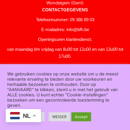
Wondelgem (Gent)
CONTACTGEGEVENS
Telefoonnummer: 09 386 89 03
E-mailadres:
info@bfh.be
Openingsuren klantendienst:
van maandag t/m vrijdag van 8u00 tot 12u00 en van 13u00 tot
17u00.
Gesloten in het weekend en op feestdagen.
We gebruiken cookies op onze website om u de meest
KLANTENSERVICE
relevante ervaring te bieden door uw voorkeuren en
Over
herhaalde bezoeken te onthouden. Door op
"AANVAARD" te klikken, stemt u in met het gebruik van
ons
|
Bedrijfsgegevens
|
F.A.Q.
|
Bestelprocedure
|
Betaling
|
Verz
ALLE cookies. U kunt echter "Cookie-instellingen"
ending
|
Retourneren
|
Downloads
|
Dealers
|
Bedrukken
|
Contac
bezoeken om een gecontroleerde toestemming te
t
geven.
Algemene voorwaarden
|
Privacy verklaring
|
Sitemap
NL
Cookie Settings
WEIGER
Accept
Bfh.be © 2025