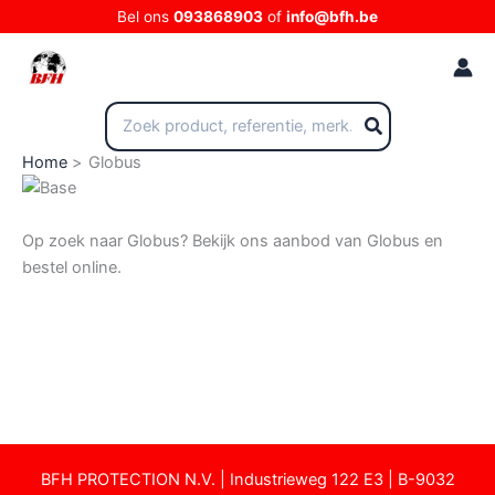
Ga
Bel ons
093868903
of
info@bfh.be
naar
de
inhoud
Zoeken
naar:
Home
Globus
Op zoek naar Globus? Bekijk ons aanbod van Globus en
bestel online.
12-3-2025
BFH PROTECTION N.V. | Industrieweg 122 E3 | B-9032