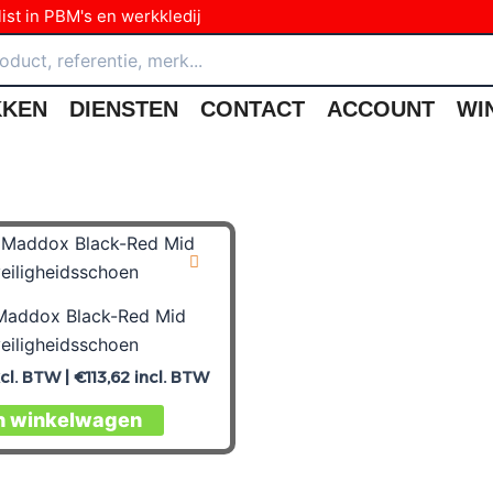
ist in PBM's en werkkledij
KKEN
DIENSTEN
CONTACT
ACCOUNT
WI
 Maddox Black-Red Mid
eiligheidsschoen
cl. BTW |
€
113,62
incl. BTW
n winkelwagen