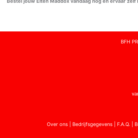
Bestel jouw Elten Maddox vandaag nog en ervaar zelf h
BFH PR
va
Over ons
|
Bedrijfsgegevens
|
F.A.Q.
|
B