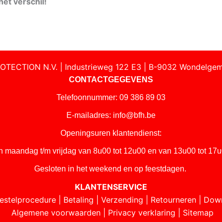
et verschil!
OTECTION N.V. | Industrieweg 122 E3 | B-9032 Wondelgem
CONTACTGEGEVENS
Telefoonnummer: 09 386 89 03
E-mailadres:
info@bfh.be
Openingsuren klantendienst:
n maandag t/m vrijdag van 8u00 tot 12u00 en van 13u00 tot 17u
Gesloten in het weekend en op feestdagen.
KLANTENSERVICE
estelprocedure
|
Betaling
|
Verzending
|
Retourneren
|
Dow
Algemene voorwaarden
|
Privacy verklaring
|
Sitemap