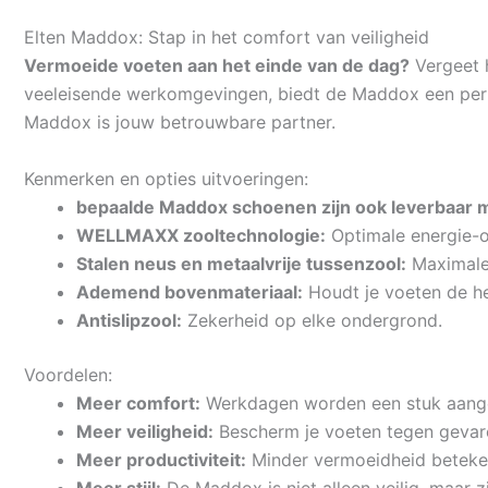
Elten Maddox: Stap in het comfort van veiligheid
Vermoeide voeten aan het einde van de dag?
Vergeet 
veeleisende werkomgevingen, biedt de Maddox een per
Maddox is jouw betrouwbare partner.
Kenmerken en opties uitvoeringen:
bepaalde Maddox schoenen zijn ook leverbaar 
WELLMAXX zooltechnologie:
Optimale energie-o
Stalen neus en metaalvrije tussenzool:
Maximale 
Ademend bovenmateriaal:
Houdt je voeten de h
Antislipzool:
Zekerheid op elke ondergrond.
Voordelen:
Meer comfort:
Werkdagen worden een stuk aang
Meer veiligheid:
Bescherm je voeten tegen gevar
Meer productiviteit:
Minder vermoeidheid beteken
Meer stijl:
De Maddox is niet alleen veilig, maar z