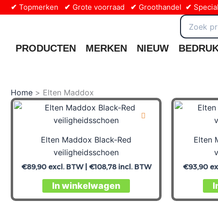
Ga
✔
Topmerken
✔
Grote voorraad
✔
Groothandel
✔
Special
naar
Zoeken
naar:
de
inhoud
PRODUCTEN
MERKEN
NIEUW
BEDRU
Home
Elten Maddox
Elten Maddox Black-Red
Elten
veiligheidsschoen
v
€
89,90
excl. BTW |
€
108,78
incl. BTW
€
93,90
ex
In winkelwagen
I