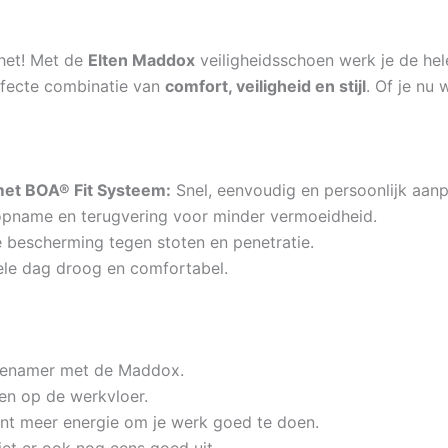
het! Met de
Elten Maddox
veiligheidsschoen werk je de he
fecte combinatie van
comfort, veiligheid en stijl
. Of je nu 
met BOA® Fit Systeem:
Snel, eenvoudig en persoonlijk aan
pname en terugvering voor minder vermoeidheid.
bescherming tegen stoten en penetratie.
ele dag droog en comfortabel.
enamer met de Maddox.
en op de werkvloer.
t meer energie om je werk goed te doen.
iet er ook nog eens goed uit.