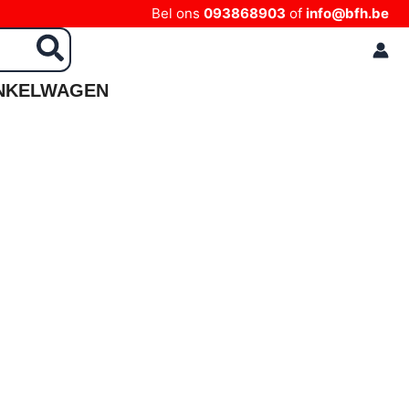
Bel ons
093868903
of
info@bfh.be
NKELWAGEN