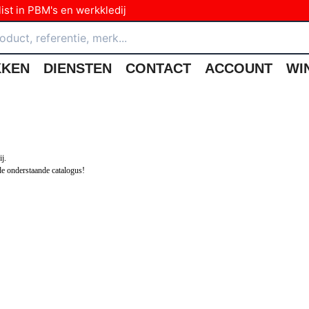
ist in PBM's en werkkledij
KKEN
DIENSTEN
CONTACT
ACCOUNT
WI
j.
de
onderstaande catalogus
!