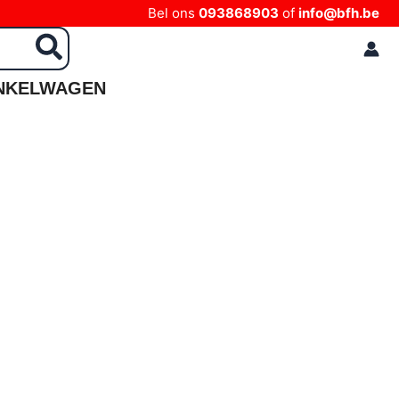
Bel ons
093868903
of
info@bfh.be
NKELWAGEN