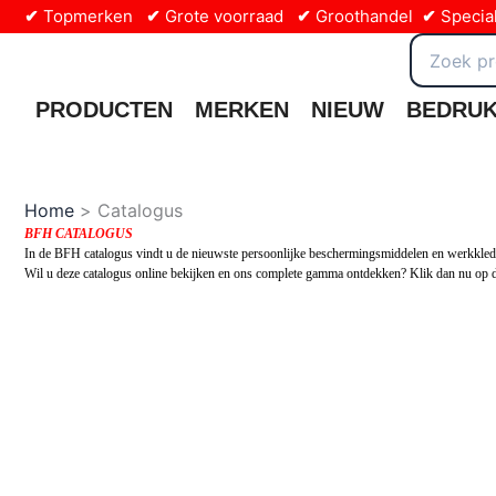
Ga
✔
Topmerken
✔
Grote voorraad
✔
Groothandel
✔
Special
naar
Zoeken
naar:
de
inhoud
PRODUCTEN
MERKEN
NIEUW
BEDRU
Home
Catalogus
BFH CATALOGUS
In de BFH catalogus vindt u de nieuwste persoonlijke beschermingsmiddelen en werkkledi
Wil u deze catalogus online bekijken en ons complete gamma ontdekken? Klik dan nu op 