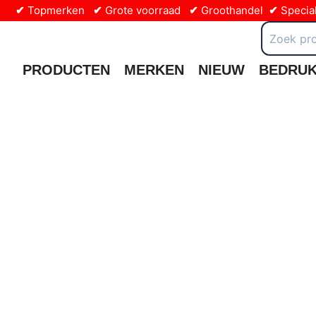
Ga
✔
Topmerken
✔
Grote voorraad
✔
Groothandel
✔
Special
naar
Zoeken
naar:
de
inhoud
PRODUCTEN
MERKEN
NIEUW
BEDRU