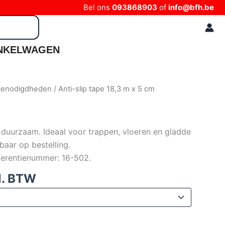
Bel ons
093868903
of
info@bfh.be
NKELWAGEN
sbenodigdheden
/ Anti-slip tape 18,3 m x 5 cm
r duurzaam. Ideaal voor trappen, vloeren en gladde
baar op bestelling.
eferentienummer: 16-502.
l. BTW