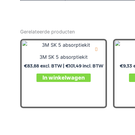
Gerelateerde producten
3M SK 5 absorptiekit
€
83,88
excl. BTW |
€
101,49
incl. BTW
€
9,33
e
In winkelwagen