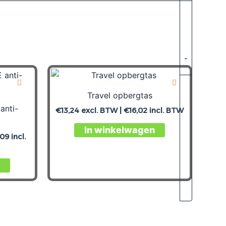
-
Travel opbergtas
anti-
€
13,24
excl. BTW |
€
16,02
incl. BTW
Dit
In winkelwagen
,09
incl.
product
heeft
meerdere
variaties.
Deze
optie
kan