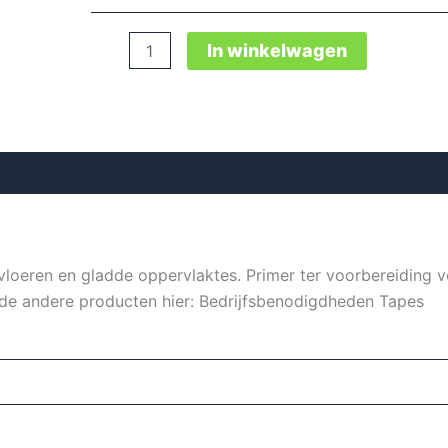
Anti-
In winkelwagen
slip
tape
18,3
m
x
5
cm
aantal
vloeren en gladde oppervlaktes. Primer ter voorbereiding ve
jk de andere producten hier: Bedrijfsbenodigdheden Tapes