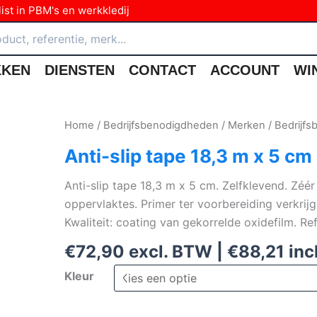
ist in PBM's en werkkledij
KKEN
DIENSTEN
CONTACT
ACCOUNT
WI
Home
/
Bedrijfsbenodigdheden
/
Merken
/
Bedrijf
Anti-slip tape 18,3 m x 5 cm
Anti-slip tape 18,3 m x 5 cm. Zelfklevend. Zéé
oppervlaktes. Primer ter voorbereiding verkrijg
Kwaliteit: coating van gekorrelde oxidefilm. R
€
72,90
excl. BTW |
€
88,21
inc
Kleur