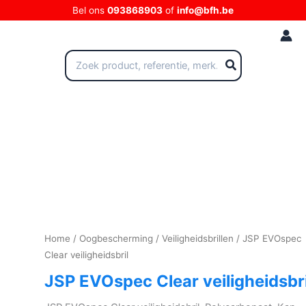
Ga
Bel ons
093868903
of
info@bfh.be
naar
de
inhoud
Zoeken
naar:
Home
/
Oogbescherming
/
Veiligheidsbrillen
/ JSP EVOspec
Clear veiligheidsbril
JSP EVOspec Clear veiligheidsbri