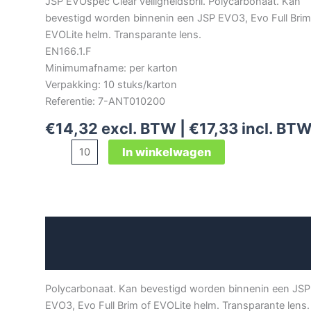
JSP EVOspec Clear veiligheidsbril. Polycarbonaat. Kan
bevestigd worden binnenin een JSP EVO3, Evo Full Brim
EVOLite helm. Transparante lens.
EN166.1.F
Minimumafname: per karton
Verpakking: 10 stuks/karton
Referentie: 7-ANT010200
€
14,32
excl. BTW |
€
17,33
incl. BT
JSP
In winkelwagen
EVOspec
Clear
veiligheidsbril
aantal
Beschrijving
Aanvullende informatie
Polycarbonaat. Kan bevestigd worden binnenin een JSP
EVO3, Evo Full Brim of EVOLite helm. Transparante lens.