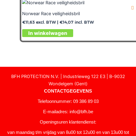
Norwear Race veiligheidsbril
€
11,63
excl. BTW |
€
14,07
incl. BTW
In winkelwagen
BFH PROTECTION N.V. | Industrieweg 122 E3 | B-9032
Wondelgem (Gent)
CONTACTGEGEVENS
Telefoonnummer: 09 386 89 03
E-mailadres:
info@bfh.be
Openingsuren klantendienst:
van maandag t/m vrijdag van 8u00 tot 12u00 en van 13u00 tot