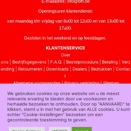
E-mailadres:
info@bfh.be
Openingsuren klantendienst:
van maandag t/m vrijdag van 8u00 tot 12u00 en van 13u00 tot
17u00.
Gesloten in het weekend en op feestdagen.
KLANTENSERVICE
Over
ons
|
Bedrijfsgegevens
|
F.A.Q.
|
Bestelprocedure
|
Betaling
|
Verz
ending
|
Retourneren
|
Downloads
|
Dealers
|
Bedrukken
|
Contac
t
Algemene voorwaarden
|
Privacy verklaring
|
Sitemap
Bfh.be © 2025
We gebruiken cookies op onze website om u de meest
relevante ervaring te bieden door uw voorkeuren en
herhaalde bezoeken te onthouden. Door op "AANVAARD" te
klikken, stemt u in met het gebruik van ALLE cookies. U kunt
echter "Cookie-instellingen" bezoeken om een
gecontroleerde toestemming te geven.