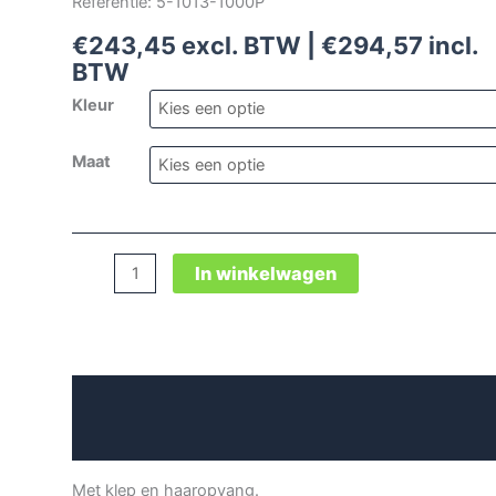
Referentie: 5-1013-1000P
€
243,45
excl. BTW |
€
294,57
incl.
BTW
Kleur
Maat
Damespet
In winkelwagen
(1000)
aantal
Beschrijving
Aanvullende informatie
Met klep en haaropvang.