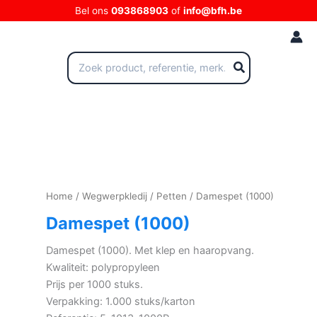
Ga
Bel ons
093868903
of
info@bfh.be
naar
de
inhoud
Zoeken
naar:
Home
/
Wegwerpkledij
/
Petten
/ Damespet (1000)
Damespet (1000)
Damespet (1000). Met klep en haaropvang.
Kwaliteit: polypropyleen
Prijs per 1000 stuks.
Verpakking: 1.000 stuks/karton