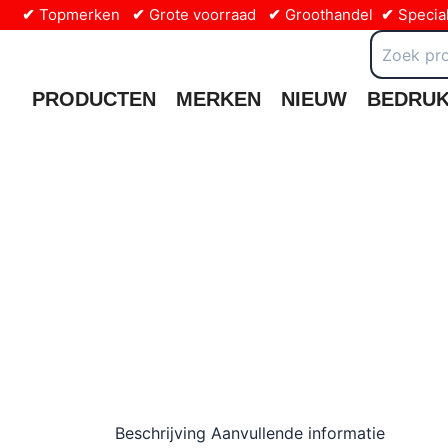
Ga
✔
Topmerken
✔
Grote voorraad
✔
Groothandel
✔
Special
naar
Zoeken
naar:
de
inhoud
PRODUCTEN
MERKEN
NIEUW
BEDRU
Beschrijving
Aanvullende informatie