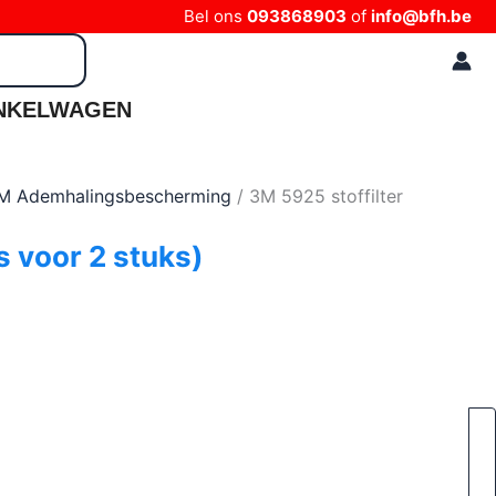
Bel ons
093868903
of
info@bfh.be
NKELWAGEN
M Ademhalingsbescherming
/ 3M 5925 stoffilter
s voor 2 stuks)