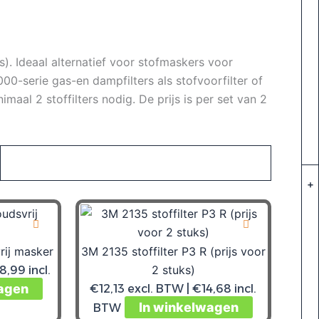
s). Ideaal alternatief voor stofmaskers voor
-serie gas-en dampfilters als stofvoorfilter of
imaal 2 stoffilters nodig. De prijs is per set van 2
+
ij masker
3M 2135 stoffilter P3 R (prijs voor
2 stuks)
8,99
incl.
agen
€
12,13
excl. BTW |
€
14,68
incl.
In winkelwagen
BTW