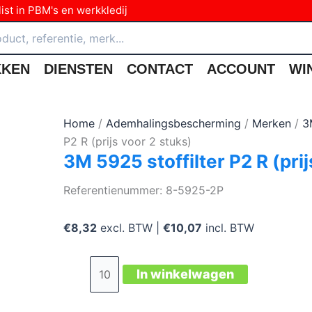
ist in PBM's en werkkledij
KKEN
DIENSTEN
CONTACT
ACCOUNT
WI
Home
/
Ademhalingsbescherming
/
Merken
/
3
P2 R (prijs voor 2 stuks)
3M 5925 stoffilter P2 R (prij
Referentienummer: 8-5925-2P
€
8,32
excl. BTW |
€
10,07
incl. BTW
3M
In winkelwagen
5925
stoffilter