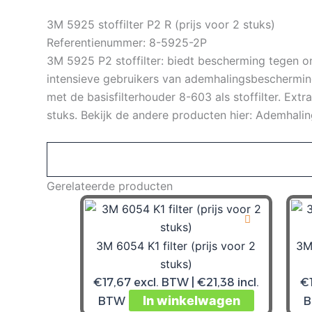
3M 5925 stoffilter P2 R (prijs voor 2 stuks)
Referentienummer: 8-5925-2P
3M 5925 P2 stoffilter: biedt bescherming tegen ons
intensieve gebruikers van ademhalingsbescherming
met de basisfilterhouder 8-603 als stoffilter. Extr
stuks. Bekijk de andere producten hier: Ademhali
Gerelateerde producten
3M 6054 K1 filter (prijs voor 2
3M 
stuks)
€
17,67
excl. BTW |
€
21,38
incl.
€
In winkelwagen
BTW