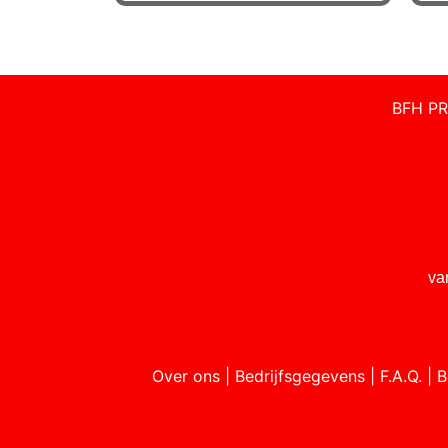
BFH PR
va
Over ons
|
Bedrijfsgegevens
|
F.A.Q.
|
B