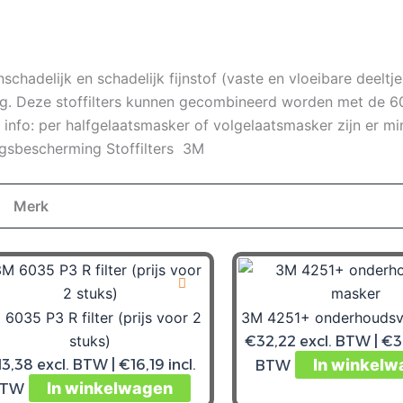
P2
R
(prijs
chadelijk en schadelijk fijnstof (vaste en vloeibare deeltje
voor
. Deze stoffilters kunnen gecombineerd worden met de 6000
2
a info: per halfgelaatsmasker of volgelaatsmasker zijn er min
stuks)
ngsbescherming Stoffilters 3M
aantal
Merk
6035 P3 R filter (prijs voor 2
3M 4251+ onderhoudsvr
stuks)
€
32,22
excl. BTW |
€
3
In winkelw
13,38
excl. BTW |
€
16,19
incl.
BTW
In winkelwagen
BTW