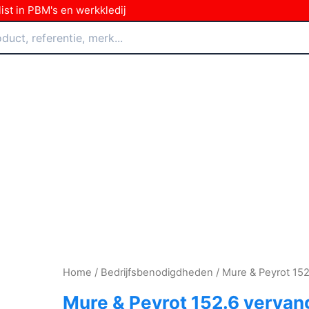
ist in PBM's en werkkledij
Home
/
Bedrijfsbenodigdheden
/ Mure & Peyrot 15
Mure & Peyrot 152.6 verva