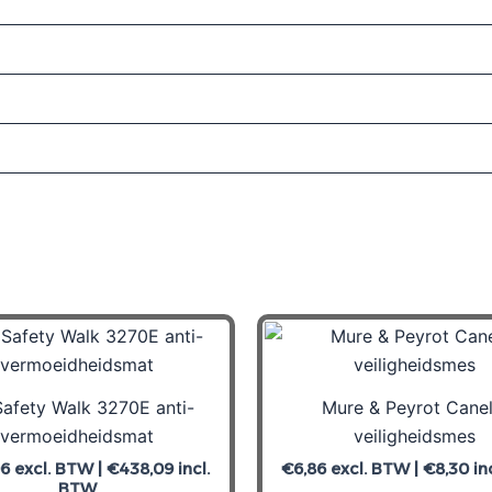
afety Walk 3270E anti-
Mure & Peyrot Canel
vermoeidheidsmat
veiligheidsmes
06
excl. BTW |
€
438,09
incl.
€
6,86
excl. BTW |
€
8,30
in
BTW