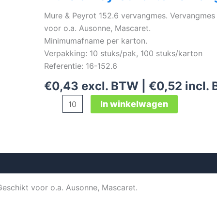
Mure & Peyrot 152.6 vervangmes. Vervangmes
voor o.a. Ausonne, Mascaret.
Minimumafname per karton.
Verpakking: 10 stuks/pak, 100 stuks/karton
Referentie: 16-152.6
€
0,43
excl. BTW |
€
0,52
incl.
Mure
In winkelwagen
&
Peyrot
152.6
vervangmes
aantal
schikt voor o.a. Ausonne, Mascaret.