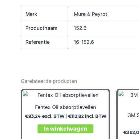
Merk
Mure & Peyrot
Productnaam
152.6
Referentie
16-152.6
Gerelateerde producten
Fentex Oil absorptievellen
3M S
€
93,24
excl. BTW |
€
112,82
incl. BTW
In winkelwagen
€
362,