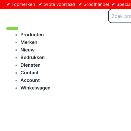
Ga
✔
Topmerken
✔
Grote voorraad
✔
Groothandel
✔
Special
naar
Zoeken
naar:
de
inhoud
Producten
Merken
Nieuw
Bedrukken
Diensten
Contact
Account
Winkelwagen