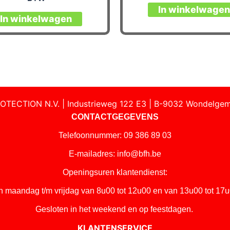
In winkelwagen
In winkelwagen
OTECTION N.V. | Industrieweg 122 E3 | B-9032 Wondelgem
CONTACTGEGEVENS
Telefoonnummer: 09 386 89 03
E-mailadres:
info@bfh.be
Openingsuren klantendienst:
n maandag t/m vrijdag van 8u00 tot 12u00 en van 13u00 tot 17u
Gesloten in het weekend en op feestdagen.
KLANTENSERVICE