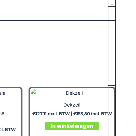
+
-
Dekzeil
ai
€
127,11
excl. BTW |
€
153,80
incl. BTW
In winkelwagen
cl. BTW