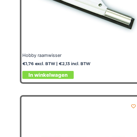
Hobby raamwisser
€
1,76
excl. BTW |
€
2,13
incl. BTW
In winkelwagen