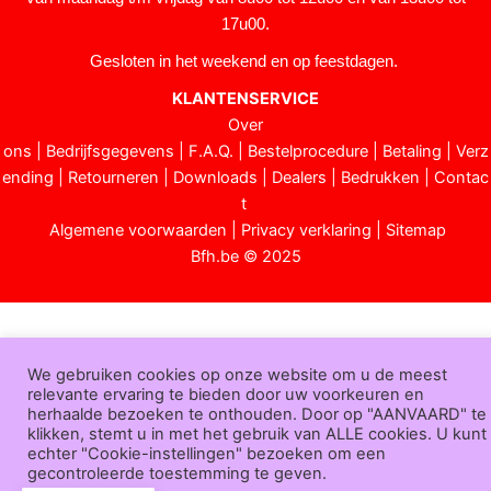
17u00.
Gesloten in het weekend en op feestdagen.
KLANTENSERVICE
Over
ons
|
Bedrijfsgegevens
|
F.A.Q.
|
Bestelprocedure
|
Betaling
|
Verz
ending
|
Retourneren
|
Downloads
|
Dealers
|
Bedrukken
|
Contac
t
Algemene voorwaarden
|
Privacy verklaring
|
Sitemap
Bfh.be © 2025
We gebruiken cookies op onze website om u de meest
relevante ervaring te bieden door uw voorkeuren en
herhaalde bezoeken te onthouden. Door op "AANVAARD" te
klikken, stemt u in met het gebruik van ALLE cookies. U kunt
echter "Cookie-instellingen" bezoeken om een
gecontroleerde toestemming te geven.