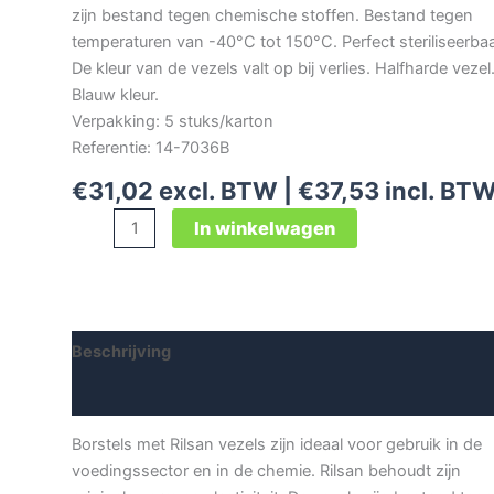
zijn bestand tegen chemische stoffen. Bestand tegen
temperaturen van -40°C tot 150°C. Perfect steriliseerbaa
De kleur van de vezels valt op bij verlies. Halfharde vezel
Blauw kleur.
Verpakking: 5 stuks/karton
Referentie: 14-7036B
€
31,02
excl. BTW |
€
37,53
incl. BT
Rilsan
In winkelwagen
tankborstel
medium
aantal
Beschrijving
Aanvullende informatie
Borstels met Rilsan vezels zijn ideaal voor gebruik in de
voedingssector en in de chemie. Rilsan behoudt zijn